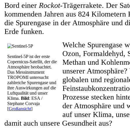
Bord einer
Rockot
-Trägerrakete. Der Sate
kommenden Jahren aus 824 Kilometern 
die Spurengase in der Atmosphäre und di
Erde funken.
Welche Spurengase wi
Ozon, Formaldehyd, S
Sentinel-5P ist der erste
Methan und Kohlenmo
Copernicus-Satellit, der die
Atmosphäre beobachtet.
unserer Atmosphäre? 
Das Messinstrument
TROPOMI untersucht
globalen und regional
zahlreiche Spurengase und
Feinstaubkonzentrati
ihre Auswirkungen auf die
Luftqualität und unser
Prozesse stecken hin
Klima.
Bild
: ESA /
Stephane Corvaja
der Atmosphäre und w
[
Großansicht
]
auf unser Klima, unse
damit auch unsere Gesundheit aus?