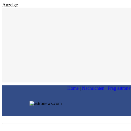
Anzeige
Home
|
Nachrichten
|
Frag astron