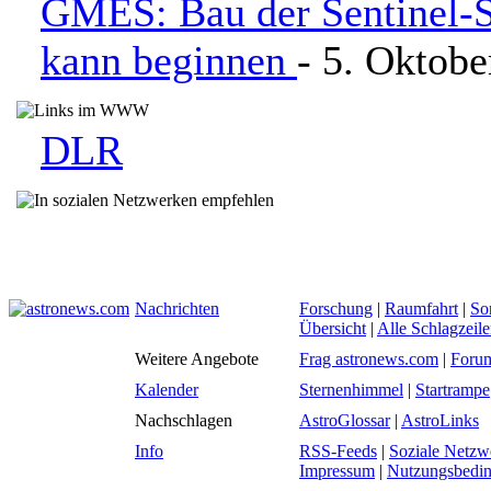
GMES: Bau der Sentinel-Sa
kann beginnen
- 5. Oktobe
DLR
Nachrichten
Forschung
|
Raumfahrt
|
So
Übersicht
|
Alle Schlagzeil
Weitere Angebote
Frag astronews.com
|
Foru
Kalender
Sternenhimmel
|
Startrampe
Nachschlagen
AstroGlossar
|
AstroLinks
Info
RSS-Feeds
|
Soziale Netzw
Impressum
|
Nutzungsbedi