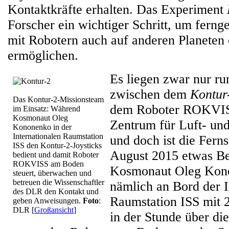
Kontaktkräfte erhalten. Das Experiment
Forscher ein wichtiger Schritt, um ferng
mit Robotern auch auf anderen Planete
ermöglichen.
Es liegen zwar nur r
zwischen dem
Kontur
Das Kontur-2-Missionsteam
dem Roboter ROKVIS
im Einsatz: Während
Kosmonaut Oleg
Zentrum für Luft- un
Kononenko in der
Internationalen Raumstation
und doch ist die Fern
ISS den Kontur-2-Joysticks
August 2015 etwas Be
bedient und damit Roboter
ROKVISS am Boden
Kosmonaut Oleg Kono
steuert, überwachen und
betreuen die Wissenschaftler
nämlich an Bord der I
des DLR den Kontakt und
Raumstation ISS mit 
geben Anweisungen.
Foto
:
DLR
[
Großansicht
]
in der Stunde über di