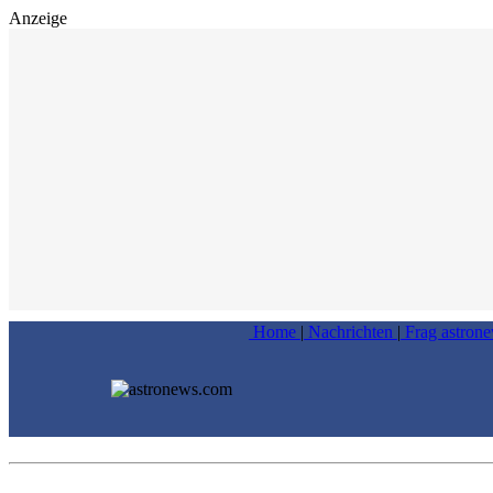
Anzeige
Home
|
Nachrichten
|
Frag astron