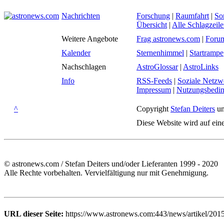
Nachrichten
Forschung
|
Raumfahrt
|
So
Übersicht
|
Alle Schlagzeil
Weitere Angebote
Frag astronews.com
|
Foru
Kalender
Sternenhimmel
|
Startrampe
Nachschlagen
AstroGlossar
|
AstroLinks
Info
RSS-Feeds
|
Soziale Netzw
Impressum
|
Nutzungsbedi
^
Copyright
Stefan Deiters
un
Diese Website wird auf ein
© astronews.com / Stefan Deiters und/oder Lieferanten 1999 - 2020
Alle Rechte vorbehalten. Vervielfältigung nur mit Genehmigung.
URL dieser Seite:
https://www.astronews.com:443/news/artikel/201