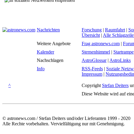
Nachrichten
Forschung
|
Raumfahrt
|
So
Übersicht
|
Alle Schlagzeil
Weitere Angebote
Frag astronews.com
|
Foru
Kalender
Sternenhimmel
|
Startrampe
Nachschlagen
AstroGlossar
|
AstroLinks
Info
RSS-Feeds
|
Soziale Netzw
Impressum
|
Nutzungsbedi
^
Copyright
Stefan Deiters
un
Diese Website wird auf ein
© astronews.com / Stefan Deiters und/oder Lieferanten 1999 - 2020
Alle Rechte vorbehalten. Vervielfältigung nur mit Genehmigung.