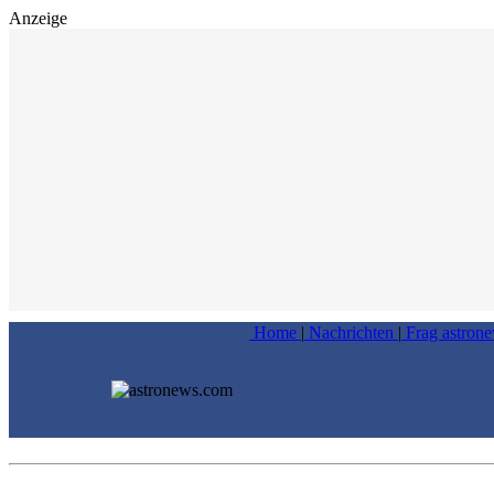
Anzeige
Home
|
Nachrichten
|
Frag astron