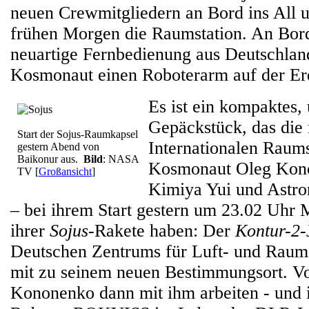
neuen Crewmitgliedern an Bord ins All u
frühen Morgen die Raumstation. An Bor
neuartige Fernbedienung aus Deutschland
Kosmonaut einen Roboterarm auf der Erd
Es ist ein kompaktes,
Gepäckstück, das die
Start der Sojus-Raumkapsel
Internationalen Raums
gestern Abend von
Baikonur aus.
Bild
: NASA
Kosmonaut Oleg Kono
TV
[
Großansicht
]
Kimiya Yui und Astro
– bei ihrem Start gestern um 23.02 Uhr
ihrer
Sojus
-Rakete haben: Der
Kontur-2
-
Deutschen Zentrums für Luft- und Raum
mit zu seinem neuen Bestimmungsort. Vo
Kononenko dann mit ihm arbeiten - und