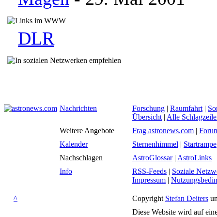
DLR
Nachrichten
Forschung
|
Raumfahrt
|
So
Übersicht
|
Alle Schlagzeil
Weitere Angebote
Frag astronews.com
|
Foru
Kalender
Sternenhimmel
|
Startrampe
Nachschlagen
AstroGlossar
|
AstroLinks
Info
RSS-Feeds
|
Soziale Netzw
Impressum
|
Nutzungsbedi
^
Copyright
Stefan Deiters
un
Diese Website wird auf ein