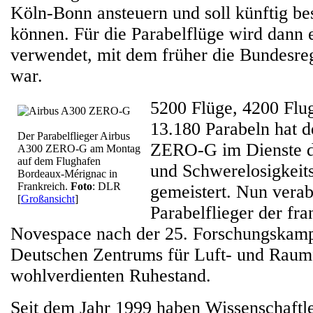
Köln-Bonn ansteuern und soll künftig be
können. Für die Parabelflüge wird dann 
verwendet, mit dem früher die Bundesre
war.
5200 Flüge, 4200 Flu
13.180 Parabeln hat 
Der Parabelflieger Airbus
ZERO-G im Dienste d
A300 ZERO-G am Montag
auf dem Flughafen
und Schwerelosigkeit
Bordeaux-Mérignac in
Frankreich.
Foto
: DLR
gemeistert. Nun verab
[
Großansicht
]
Parabelflieger der fr
Novespace nach der 25. Forschungskam
Deutschen Zentrums für Luft- und Raum
wohlverdienten Ruhestand.
Seit dem Jahr 1999 haben Wissenschaftl