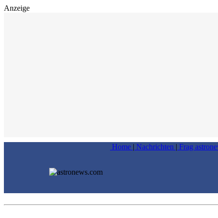
Anzeige
Home
|
Nachrichten
|
Frag astron