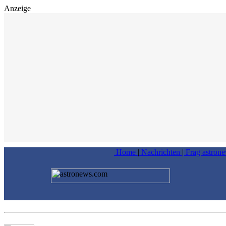
Anzeige
Home
|
Nachrichten
|
Frag astron