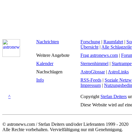
Nachrichten
Forschung
|
Raumfahrt
|
So
Übersicht
|
Alle Schlagzeil
Weitere Angebote
Frag astronews.com
|
Foru
Kalender
Sternenhimmel
|
Startrampe
Nachschlagen
AstroGlossar
|
AstroLinks
Info
RSS-Feeds
|
Soziale Netzw
Impressum
|
Nutzungsbedi
^
Copyright
Stefan Deiters
un
Diese Website wird auf ein
© astronews.com / Stefan Deiters und/oder Lieferanten 1999 - 2020
Alle Rechte vorbehalten. Vervielfältigung nur mit Genehmigung.