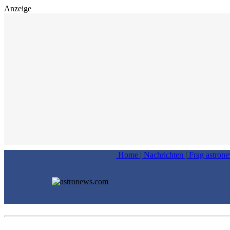
Anzeige
Home
|
Nachrichten
|
Frag astron