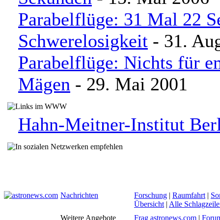
Parabelflüge: 31 Mal 22 
Schwerelosigkeit
- 31. Au
Parabelflüge: Nichts für e
Mägen
- 29. Mai 2001
Hahn-Meitner-Institut Ber
Nachrichten
Forschung
|
Raumfahrt
|
So
Übersicht
|
Alle Schlagzeil
Weitere Angebote
Frag astronews.com
|
Foru