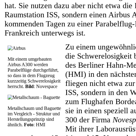
hat. Sie nutzen dazu aber nicht etwa die 
Raumstation ISS, sondern einen Airbus A
kommenden Tagen zu einer Parabelflug
Frankreich unterwegs ist.
Zu einem ungewöhnli
die Schwerelosigkeit 
Mit einem umgebauten
des Berliner Hahn-Mei
Airbus A300 werden
Parabelflüge durchgeführt,
(HMI) in den nächsten
so dass in dem Flugzeug
kurzzeitig Schwerelosigkeit
fliegen nicht etwa zu
herrscht.
Bild
: Novespace
ISS, sondern in den W
zum Flughafen Borde
Metallschaum und Baguette
sie in einen speziell 
im Vergleich - Struktur und
300 der Firma
Novesp
Herstellungsprinzip sind
ähnlich.
Foto
: HMI
Mit ihrer Laborausrü