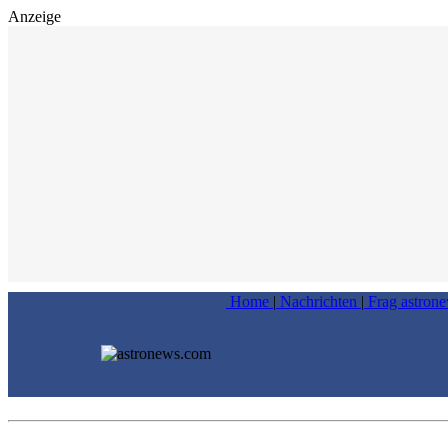
Anzeige
Home
|
Nachrichten
|
Frag astron