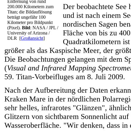
Entfernung von rund
Der beobachtete See 
200.000 Kilometern zum
Titan; die Bildauflösung
und ist nach einem S
beträgt ungefähr 100
Kilometer pro Bildpunkt
nordischen Sagen bena
(Pixel).
Bild
: NASA / JPL /
Fläche von bis zu 400
University of Arizona /
DLR
[
Großansicht
]
Quadratkilometern ist
größer als das Kaspische Meer, der größt
Die Beobachtungen gelangen mit dem S
(
Visual and Infrared Mapping Spectrome
59. Titan-Vorbeifluges am 8. Juli 2009.
Nach der Aufbereitung der Daten erkann
Kraken Mare in der nördlichen Polarregi
sehr helles, infrarotes "Glänzen", ähnli
Glitzern von sichtbarem Sonnenlicht auf 
Wasseroberfläche. "Wir denken, dass in 