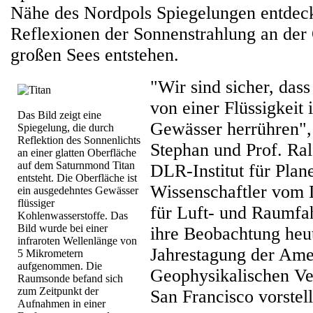
Nähe des Nordpols Spiegelungen entdeck
Reflexionen der Sonnenstrahlung an der 
großen Sees entstehen.
"Wir sind sicher, das
von einer Flüssigkeit
Das Bild zeigt eine
Gewässer herrühren", 
Spiegelung, die durch
Reflektion des Sonnenlichts
Stephan und Prof. Ra
an einer glatten Oberfläche
auf dem Saturnmond Titan
DLR-Institut für Plan
entsteht. Die Oberfläche ist
Wissenschaftler vom
ein ausgedehntes Gewässer
flüssiger
für Luft- und Raumfa
Kohlenwasserstoffe. Das
Bild wurde bei einer
ihre Beobachtung heut
infraroten Wellenlänge von
Jahrestagung der Ame
5 Mikrometern
aufgenommen. Die
Geophysikalischen V
Raumsonde befand sich
zum Zeitpunkt der
San Francisco vorstel
Aufnahmen in einer