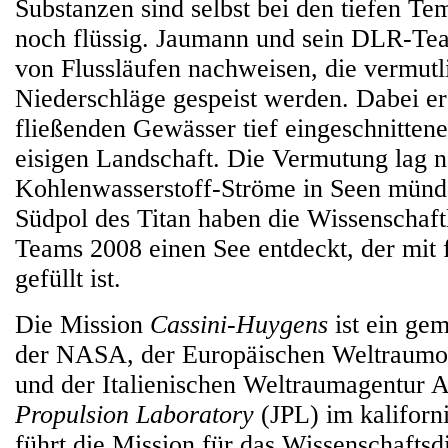
Substanzen sind selbst bei den tiefen Te
noch flüssig. Jaumann und sein DLR-Te
von Flussläufen nachweisen, die vermutl
Niederschläge gespeist werden. Dabei er
fließenden Gewässer tief eingeschnittene
eisigen Landschaft. Die Vermutung lag n
Kohlenwasserstoff-Ströme in Seen mün
Südpol des Titan haben die Wissenschaf
Teams 2008 einen See entdeckt, der mit 
gefüllt ist.
Die Mission
Cassini-Huygens
ist ein ge
der NASA, der Europäischen Weltraumo
und der Italienischen Weltraumagentur 
Propulsion Laboratory
(JPL) im kaliforn
führt die Mission für das Wissenschafts