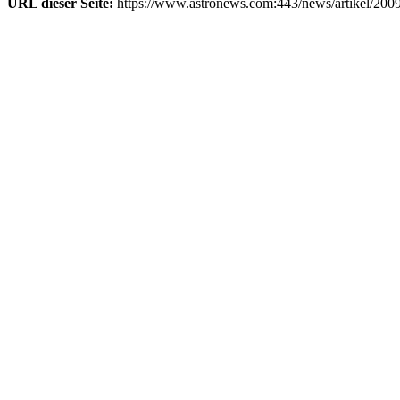
URL dieser Seite:
https://www.astronews.com:443/news/artikel/200