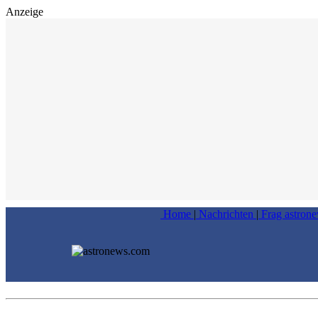
Anzeige
Home
|
Nachrichten
|
Frag astron