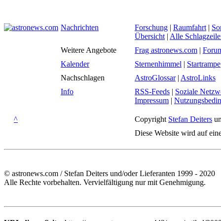
Nachrichten
Forschung
|
Raumfahrt
|
So
Übersicht
|
Alle Schlagzeil
Weitere Angebote
Frag astronews.com
|
Foru
Kalender
Sternenhimmel
|
Startrampe
Nachschlagen
AstroGlossar
|
AstroLinks
Info
RSS-Feeds
|
Soziale Netzw
Impressum
|
Nutzungsbedi
^
Copyright
Stefan Deiters
un
Diese Website wird auf ein
© astronews.com / Stefan Deiters und/oder Lieferanten 1999 - 2020
Alle Rechte vorbehalten. Vervielfältigung nur mit Genehmigung.