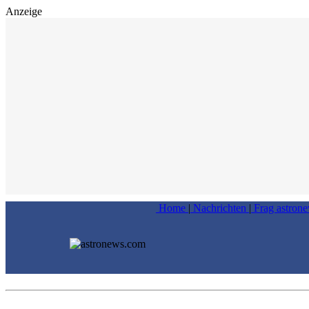
Anzeige
Home
|
Nachrichten
|
Frag astron