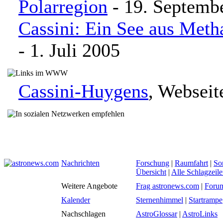
Polarregion
- 19. Septemb
Cassini: Ein See aus Meth
- 1. Juli 2005
Cassini-Huygens
, Websei
Nachrichten
Forschung
|
Raumfahrt
|
So
Übersicht
|
Alle Schlagzeil
Weitere Angebote
Frag astronews.com
|
Foru
Kalender
Sternenhimmel
|
Startrampe
Nachschlagen
AstroGlossar
|
AstroLinks