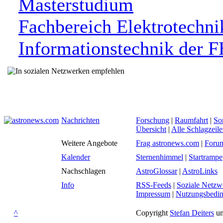
Masterstudium
Fachbereich Elektrotechni
Informationstechnik der F
Nachrichten
Forschung
|
Raumfahrt
|
So
Übersicht
|
Alle Schlagzeil
Weitere Angebote
Frag astronews.com
|
Foru
Kalender
Sternenhimmel
|
Startrampe
Nachschlagen
AstroGlossar
|
AstroLinks
Info
RSS-Feeds
|
Soziale Netzw
Impressum
|
Nutzungsbedi
^
Copyright
Stefan Deiters
un