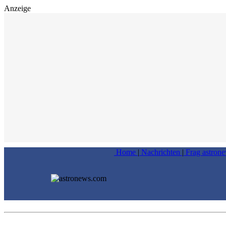
Anzeige
Home
|
Nachrichten
|
Frag astron