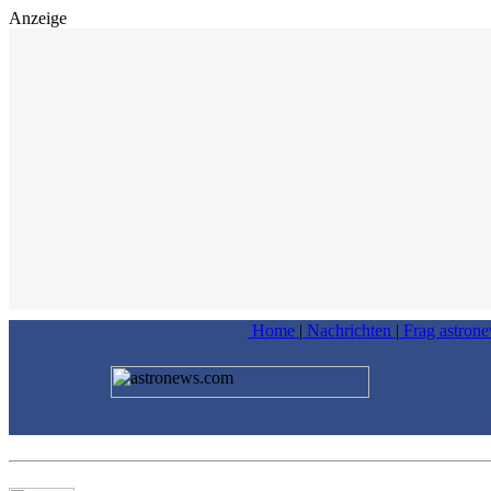
Anzeige
Home
|
Nachrichten
|
Frag astron