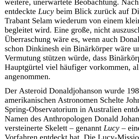
weitere, unerwartete Beobachtung. Nach
entdeckte
Lucy
beim Blick zurück auf Di
Trabant Selam wiederum von einem kle
begleitet wird. Eine große, nicht auszus
Überraschung wäre es, wenn auch Dona
schon Dinkinesh ein Binärkörper wäre un
Vermutung stützen würde, dass Binärkör
Hauptgürtel viel häufiger vorkommen, al
angenommen.
Der Asteroid Donaldjohanson wurde 19
amerikanischen Astronomen Schelte Joh
Spring-Observatorium in Australien entde
Namen des Anthropologen Donald Johans
versteinerte Skelett – genannt
Lucy
– ein
Vorfahren entdeckt hat. Die Lucy-Missi