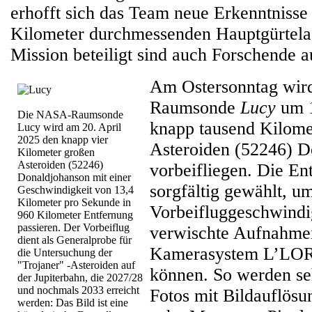
erhofft sich das Team neue Erkenntnisse
Kilometer durchmessenden Hauptgürtelas
Mission beteiligt sind auch Forschende 
Am Ostersonntag wir
Raumsonde
Lucy
um 1
Die NASA-Raumsonde
knapp tausend Kilome
Lucy wird am 20. April
2025 den knapp vier
Asteroiden (52246) D
Kilometer großen
Asteroiden (52246)
vorbeifliegen. Die E
Donaldjohanson mit einer
sorgfältig gewählt, u
Geschwindigkeit von 13,4
Kilometer pro Sekunde in
Vorbeifluggeschwindig
960 Kilometer Entfernung
passieren. Der Vorbeiflug
verwischte Aufnahme
dient als Generalprobe für
Kamerasystem L’LOR
die Untersuchung der
"Trojaner" -Asteroiden auf
können. So werden seh
der Jupiterbahn, die 2027/28
und nochmals 2033 erreicht
Fotos mit Bildauflösu
werden: Das Bild ist eine