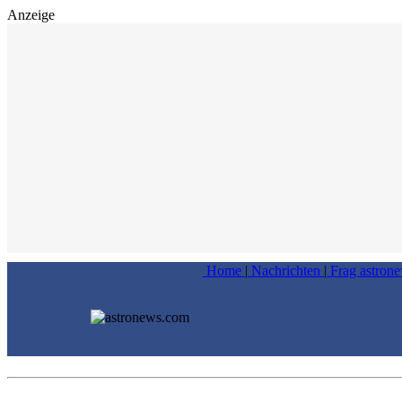
Anzeige
Home
|
Nachrichten
|
Frag astron