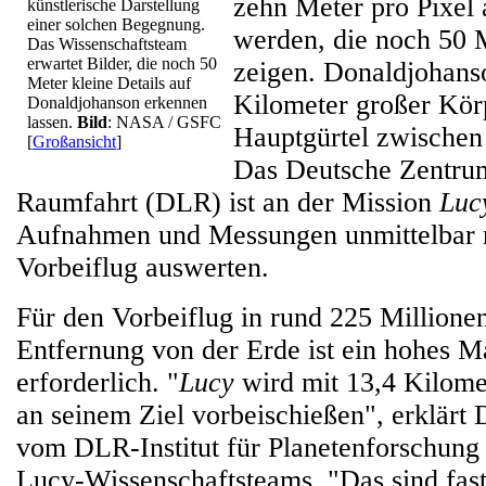
zehn Meter pro Pixe
künstlerische Darstellung
einer solchen Begegnung.
werden, die noch 50 M
Das Wissenschaftsteam
erwartet Bilder, die noch 50
zeigen. Donaldjohanso
Meter kleine Details auf
Kilometer großer Kör
Donaldjohanson erkennen
lassen.
Bild
: NASA / GSFC
Hauptgürtel zwischen 
[
Großansicht
]
Das Deutsche Zentrum
Raumfahrt (DLR) ist an der Mission
Luc
Aufnahmen und Messungen unmittelbar
Vorbeiflug auswerten.
Für den Vorbeiflug in rund 225 Millione
Entfernung von der Erde ist ein hohes M
erforderlich. "
Lucy
wird mit 13,4 Kilome
an seinem Ziel vorbeischießen", erklärt 
vom DLR-Institut für Planetenforschung
Lucy-Wissenschaftsteams. "Das sind fas