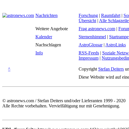
Nachrichten
Forschung
|
Raumfahrt
|
So
Übersicht
|
Alle Schlagzeil
Weitere Angebote
Frag astronews.com
|
Foru
Kalender
Sternenhimmel
|
Startrampe
Nachschlagen
AstroGlossar
|
AstroLinks
Info
RSS-Feeds
|
Soziale Netzw
Impressum
|
Nutzungsbedi
^
Copyright
Stefan Deiters
un
Diese Website wird auf ein
© astronews.com / Stefan Deiters und/oder Lieferanten 1999 - 2020
Alle Rechte vorbehalten. Vervielfältigung nur mit Genehmigung.