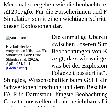
Merkmalen ergeben wie die beobachtete
AT2017gfo. Für die Forscherinnen und For
Simulation somit einen wichtigen Schrit
dieser Explosionen dar.
Die einmalige Übere
zwischen unseren Sim
Ergebnis der jetzt
Beobachtungen von K
vorgestellten Kilonova-3D-
Simulation.
Bild:
Luke J.
zeigt, dass wir weitg
Shingles et al. (2023),
ApJL, 954, L41
was bei der Explosion
[
Großansicht
]
Folgezeit passiert ist"
Shingles, Wissenschaftler beim GSI Hel
Schwerionenforschung und dem Beschle
FAIR in Darmstadt. Jüngste Beobachtung
Gravitationswellen als auch sichtbares L