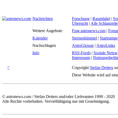
Nachrichten
Forschung
|
Raumfahrt
|
So
Übersicht
|
Alle Schlagzeil
Weitere Angebote
Frag astronews.com
|
Foru
Kalender
Sternenhimmel
|
Startrampe
Nachschlagen
AstroGlossar
|
AstroLinks
Info
RSS-Feeds
|
Soziale Netzw
Impressum
|
Nutzungsbedi
^
Copyright
Stefan Deiters
un
Diese Website wird auf ein
© astronews.com / Stefan Deiters und/oder Lieferanten 1999 - 2020
Alle Rechte vorbehalten. Vervielfältigung nur mit Genehmigung.