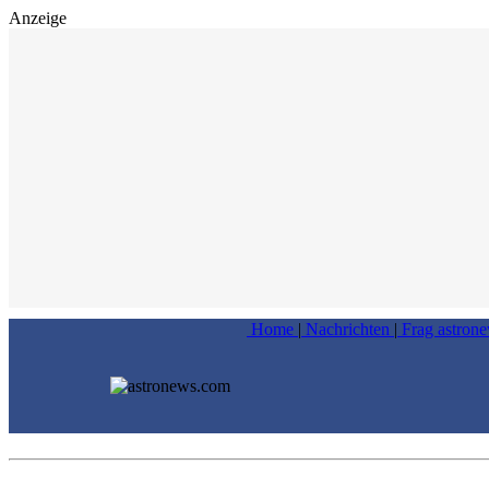
Anzeige
Home
|
Nachrichten
|
Frag astron