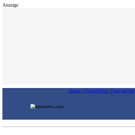
Anzeige
Home
|
Nachrichten
|
Frag astron