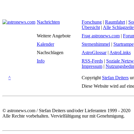
Nachrichten
Forschung
|
Raumfahrt
|
So
Übersicht
|
Alle Schlagzeil
Weitere Angebote
Frag astronews.com
|
Foru
Kalender
Sternenhimmel
|
Startrampe
Nachschlagen
AstroGlossar
|
AstroLinks
Info
RSS-Feeds
|
Soziale Netzw
Impressum
|
Nutzungsbedi
^
Copyright
Stefan Deiters
un
Diese Website wird auf ein
© astronews.com / Stefan Deiters und/oder Lieferanten 1999 - 2020
Alle Rechte vorbehalten. Vervielfältigung nur mit Genehmigung.