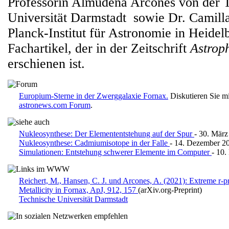
Professorin Almudena Arcones von der 
Universität Darmstadt sowie Dr. Camil
Planck-Institut für Astronomie in Heidel
Fachartikel, der in der Zeitschrift
Astrop
erschienen ist.
Europium-Sterne in der Zwerggalaxie Fornax.
Diskutieren Sie m
astronews.com Forum
.
Nukleosynthese: Der Elemententstehung auf der Spur
- 30. März
Nukleosynthese: Cadmiumisotope in der Falle
- 14. Dezember 2
Simulationen: Entstehung schwerer Elemente im Computer
- 10
Reichert, M., Hansen, C. J. und Arcones, A. (2021): Extreme r-p
Metallicity in Fornax, ApJ, 912, 157
(arXiv.org-Preprint)
Technische Universität Darmstadt