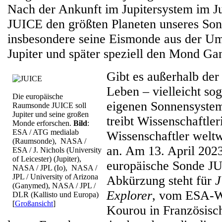
Nach der Ankunft im Jupitersystem im Ju
JUICE den größten Planeten unseres So
insbesondere seine Eismonde aus der U
Jupiter und später speziell den Mond G
Gibt es außerhalb der
Leben – vielleicht so
Die europäische
eigenen Sonnensyste
Raumsonde JUICE soll
Jupiter und seine großen
treibt Wissenschaftle
Monde erforschen.
Bild
:
ESA / ATG medialab
Wissenschaftler weltw
(Raumsonde), NASA /
an. Am 13. April 2023 
ESA / J. Nichols (University
of Leicester) (Jupiter),
europäische Sonde JU
NASA / JPL (Io), NASA /
JPL / University of Arizona
Abkürzung steht für
J
(Ganymed), NASA / JPL /
Explorer
, vom ESA-W
DLR (Kallisto und Europa)
[
Großansicht
]
Kourou in Französisc