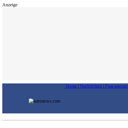
Anzeige
Home
|
Nachrichten
|
Frag astron