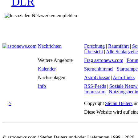
DLR
Nachrichten
Forschung
|
Raumfahrt
|
So
Übersicht
|
Alle Schlagzeil
Weitere Angebote
Frag astronews.com
|
Foru
Kalender
Sternenhimmel
|
Startrampe
Nachschlagen
AstroGlossar
|
AstroLinks
Info
RSS-Feeds
|
Soziale Netzw
Impressum
|
Nutzungsbedi
^
Copyright
Stefan Deiters
un
Diese Website wird auf ein
© astronews.com / Stefan Deiters und/oder Lieferanten 1999 - 2020