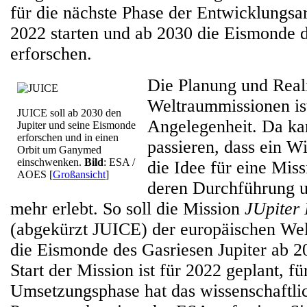
für die nächste Phase der Entwicklungsa
2022 starten und ab 2030 die Eismonde d
erforschen.
Die Planung und Real
Weltraummissionen ist
JUICE soll ab 2030 den
Angelegenheit. Da ka
Jupiter und seine Eismonde
erforschen und in einen
passieren, dass ein Wi
Orbit um Ganymed
einschwenken.
Bild
: ESA /
die Idee für eine Miss
AOES
[
Großansicht
]
deren Durchführung u
mehr erlebt. So soll die Mission
JUpiter
(abgekürzt JUICE) der europäischen We
die Eismonde des Gasriesen Jupiter ab 
Start der Mission ist für 2022 geplant, fü
Umsetzungsphase hat das wissenschaftli