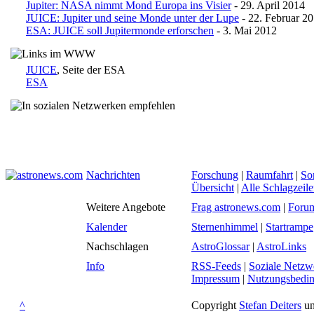
Jupiter: NASA nimmt Mond Europa ins Visier
- 29. April 2014
JUICE: Jupiter und seine Monde unter der Lupe
- 22. Februar 2
ESA: JUICE soll Jupitermonde erforschen
- 3. Mai 2012
JUICE
, Seite der ESA
ESA
Nachrichten
Forschung
|
Raumfahrt
|
So
Übersicht
|
Alle Schlagzeil
Weitere Angebote
Frag astronews.com
|
Foru
Kalender
Sternenhimmel
|
Startrampe
Nachschlagen
AstroGlossar
|
AstroLinks
Info
RSS-Feeds
|
Soziale Netzw
Impressum
|
Nutzungsbedi
^
Copyright
Stefan Deiters
un