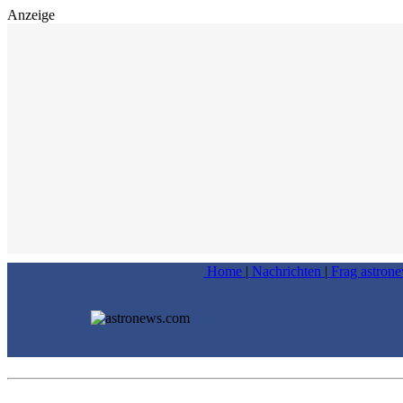
Anzeige
Home
|
Nachrichten
|
Frag astron