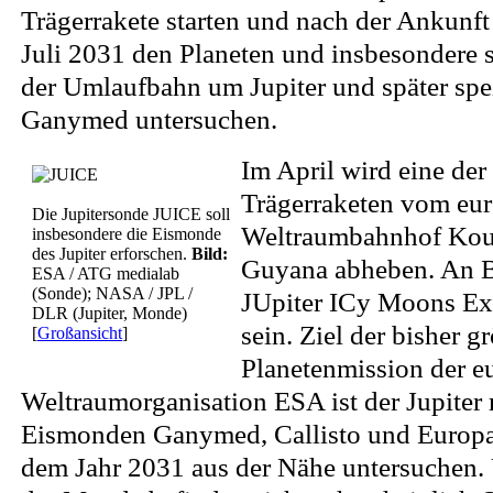
Trägerrakete starten und nach der Ankunft
Juli 2031 den Planeten und insbesondere 
der Umlaufbahn um Jupiter und später sp
Ganymed untersuchen.
Im April wird eine der 
Trägerraketen vom eu
Die Jupitersonde JUICE soll
Weltraumbahnhof Kour
insbesondere die Eismonde
des Jupiter erforschen.
Bild:
Guyana abheben. An B
ESA / ATG medialab
(Sonde); NASA / JPL /
JUpiter ICy Moons Exp
DLR (Jupiter, Monde)
sein. Ziel der bisher g
[
Großansicht
]
Planetenmission der e
Weltraumorganisation ESA ist der Jupiter 
Eismonden Ganymed, Callisto und Europa
dem Jahr 2031 aus der Nähe untersuchen. 