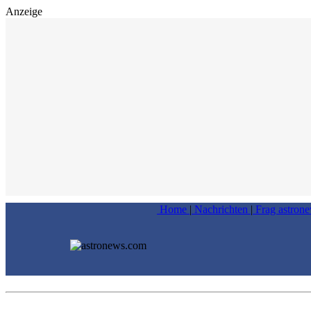
Anzeige
Home
|
Nachrichten
|
Frag astron