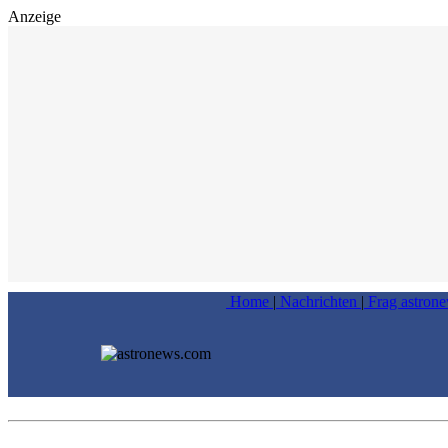
Anzeige
Home
|
Nachrichten
|
Frag astron