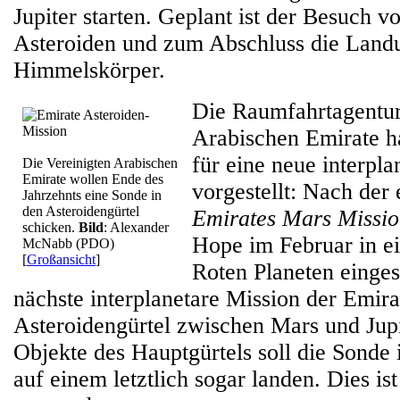
Jupiter starten. Geplant ist der Besuch v
Asteroiden und zum Abschluss die Land
Himmelskörper.
Die Raumfahrtagentur
Arabischen Emirate ha
für eine neue interpla
Die Vereinigten Arabischen
Emirate wollen Ende des
vorgestellt: Nach der 
Jahrzehnts eine Sonde in
den Asteroidengürtel
Emirates Mars Missi
schicken.
Bild
: Alexander
Hope im Februar in e
McNabb (PDO)
[
Großansicht
]
Roten Planeten eingesc
nächste interplanetare Mission der Emira
Asteroidengürtel zwischen Mars und Jupi
Objekte des Hauptgürtels soll die Sonde 
auf einem letztlich sogar landen. Dies is