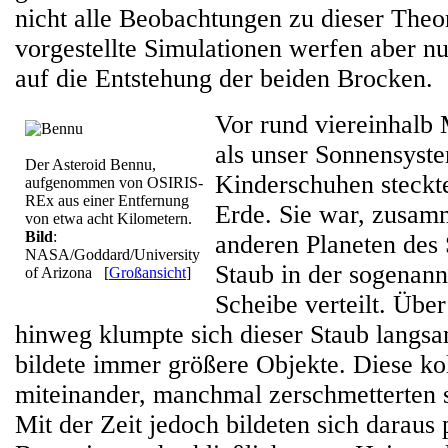
nicht alle Beobachtungen zu dieser Theor
vorgestellte Simulationen werfen aber nu
auf die Entstehung der beiden Brocken.
Vor rund viereinhalb 
als unser Sonnensyst
Der Asteroid Bennu,
Kinderschuhen steckte
aufgenommen von OSIRIS-
REx aus einer Entfernung
Erde. Sie war, zusam
von etwa acht Kilometern.
Bild
:
anderen Planeten des 
NASA/Goddard/University
Staub in der sogenann
of Arizona
[
Großansicht
]
Scheibe verteilt. Übe
hinweg klumpte sich dieser Staub lang
bildete immer größere Objekte. Diese koll
miteinander, manchmal zerschmetterten s
Mit der Zeit jedoch bildeten sich daraus 