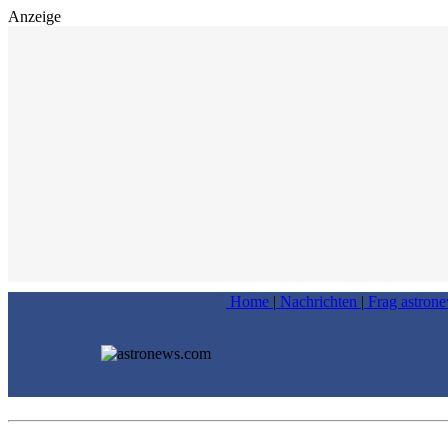
Anzeige
Home
|
Nachrichten
|
Frag astron