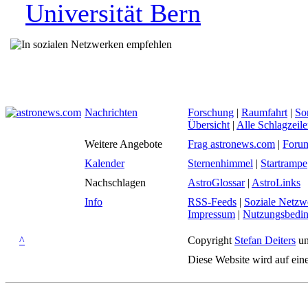
Universität Bern
Nachrichten
Forschung
|
Raumfahrt
|
So
Übersicht
|
Alle Schlagzeil
Weitere Angebote
Frag astronews.com
|
Foru
Kalender
Sternenhimmel
|
Startrampe
Nachschlagen
AstroGlossar
|
AstroLinks
Info
RSS-Feeds
|
Soziale Netzw
Impressum
|
Nutzungsbedi
^
Copyright
Stefan Deiters
un
Diese Website wird auf ein