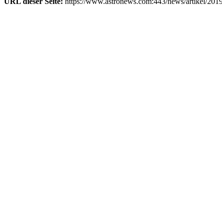
URL dieser Seite:
https://www.astronews.com:443/news/artikel/201