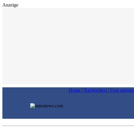
Anzeige
Home
|
Nachrichten
|
Frag astron