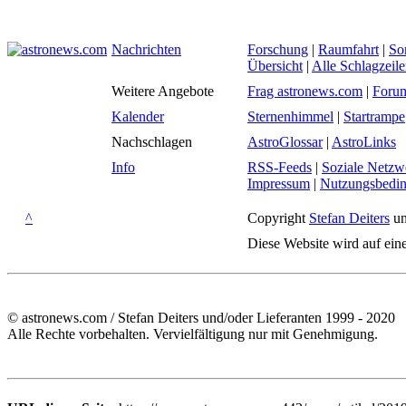
Nachrichten
Forschung
|
Raumfahrt
|
So
Übersicht
|
Alle Schlagzeil
Weitere Angebote
Frag astronews.com
|
Foru
Kalender
Sternenhimmel
|
Startrampe
Nachschlagen
AstroGlossar
|
AstroLinks
Info
RSS-Feeds
|
Soziale Netzw
Impressum
|
Nutzungsbedi
^
Copyright
Stefan Deiters
un
Diese Website wird auf ein
© astronews.com / Stefan Deiters und/oder Lieferanten 1999 - 2020
Alle Rechte vorbehalten. Vervielfältigung nur mit Genehmigung.