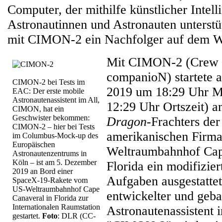
Computer, der mithilfe künstlicher Intell
Astronautinnen und Astronauten unterstü
mit CIMON-2 ein Nachfolger auf dem W
Mit CIMON-2 (Crew I
companioN) startete 
CIMON-2 bei Tests im
2019 um 18:29 Uhr M
EAC: Der erste mobile
Astronautenassistent im All,
12:29 Uhr Ortszeit) a
CIMON, hat ein
Geschwister bekommen:
Dragon
-Frachters de
CIMON-2 – hier bei Tests
amerikanischen Firm
im Columbus-Mock-up des
Europäischen
Weltraumbahnhof Cap
Astronautenzentrums in
Köln – ist am 5. Dezember
Florida ein modifizie
2019 an Bord einer
Aufgaben ausgestattet
SpaceX-19-Rakete vom
US-Weltraumbahnhof Cape
entwickelter und geba
Canaveral in Florida zur
Internationalen Raumstation
Astronautenassistent i
gestartet.
Foto
: DLR (CC-