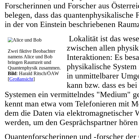
Forscherinnen und Forscher aus Österre
belegen, dass das quantenphysikalische 
in der von Einstein beschriebenen Raumzei
Lokalität ist das wese
zwischen allen physik
Zwei fiktive Beobachter
Interaktionen: Es besa
namens Alice und Bob
bringen Raumzeit und
physikalische System
Quantenphysik zusammen.
Bild
: Harald Ritsch/ÖAW
in unmittelbarer Umg
[
Großansicht
]
kann bzw. dass es bei
Systemen ein vermittelndes "Medium" g
kennt man etwa vom Telefonieren mit Mo
dem die Daten via elektromagnetischer 
werden, um den Gesprächspartner hören
Quantenforscherinnen und -forscher der 