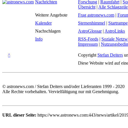
Nachrichten
Forschung
|
Raumfahrt
|
So
Übersicht
|
Alle Schlagzeil
Weitere Angebote
Frag astronews.com
|
Foru
Kalender
Sternenhimmel
|
Startrampe
Nachschlagen
AstroGlossar
|
AstroLinks
Info
RSS-Feeds
|
Soziale Netzw
Impressum
|
Nutzungsbedi
^
Copyright
Stefan Deiters
un
Diese Website wird auf ein
© astronews.com / Stefan Deiters und/oder Lieferanten 1999 - 2020
Alle Rechte vorbehalten. Vervielfältigung nur mit Genehmigung.
URL dieser Seite:
https://www.astronews.com:443/news/artikel/201