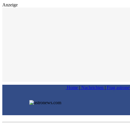
Anzeige
Home
|
Nachrichten
|
Frag astron