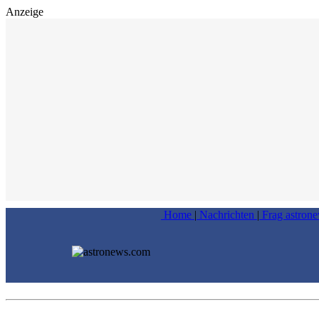
Anzeige
Home
|
Nachrichten
|
Frag astron