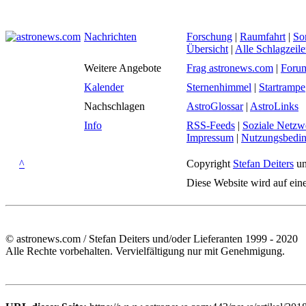
Nachrichten
Forschung
|
Raumfahrt
|
So
Übersicht
|
Alle Schlagzeil
Weitere Angebote
Frag astronews.com
|
Foru
Kalender
Sternenhimmel
|
Startrampe
Nachschlagen
AstroGlossar
|
AstroLinks
Info
RSS-Feeds
|
Soziale Netzw
Impressum
|
Nutzungsbedi
^
Copyright
Stefan Deiters
un
Diese Website wird auf ein
© astronews.com / Stefan Deiters und/oder Lieferanten 1999 - 2020
Alle Rechte vorbehalten. Vervielfältigung nur mit Genehmigung.