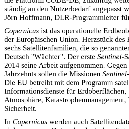
die Plattform CODE-DE, zukünftig weite
ständig an den Nutzerbedarf angepasst wi
Jörn Hoffmann, DLR-Programmleiter fü
Copernicus
ist das operationelle Erdbe
der Europäischen Union. Herzstück des
sechs Satellitenfamilien, die so genannt
Deutsch "Wächter". Der erste
Sentinel
-S
2014 seine Arbeit aufgenommen. Gegen 
Jahrzehnts sollen die Missionen
Sentinel
Die EU betreibt mit dem Programm satell
Informationsdienste für Erdoberflächen,
Atmosphäre, Katastrophenmanagement,
Sicherheit.
In
Copernicus
werden auch Satellitendat