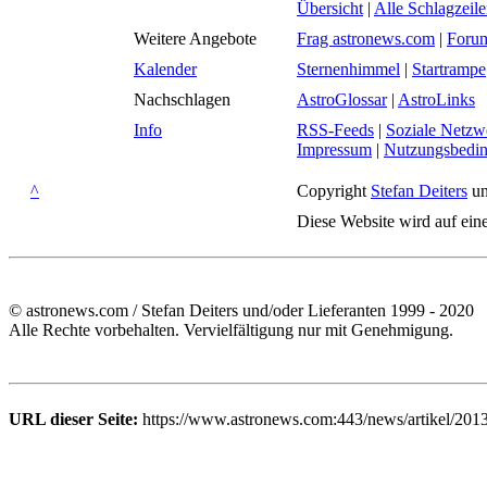
Übersicht
|
Alle Schlagzeil
Weitere Angebote
Frag astronews.com
|
Foru
Kalender
Sternenhimmel
|
Startrampe
Nachschlagen
AstroGlossar
|
AstroLinks
Info
RSS-Feeds
|
Soziale Netzw
Impressum
|
Nutzungsbedi
^
Copyright
Stefan Deiters
un
Diese Website wird auf ein
© astronews.com / Stefan Deiters und/oder Lieferanten 1999 - 2020
Alle Rechte vorbehalten. Vervielfältigung nur mit Genehmigung.
URL dieser Seite:
https://www.astronews.com:443/news/artikel/201