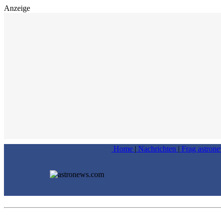
Anzeige
Home
|
Nachrichten
|
Frag astron