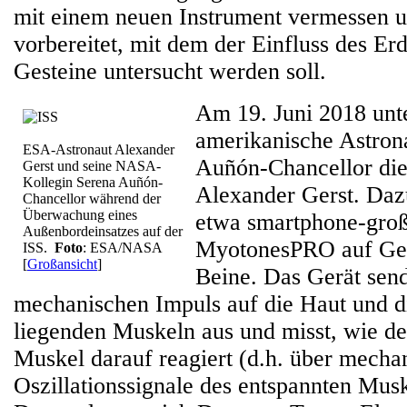
mit einem neuen Instrument vermessen 
vorbereitet, mit dem der Einfluss des Er
Gesteine untersucht werden soll.
Am 19. Juni 2018 unte
amerikanische Astron
ESA-Astronaut Alexander
Auñón-Chancellor di
Gerst und seine NASA-
Kollegin Serena Auñón-
Alexander Gerst. Dazu
Chancellor während der
Überwachung eines
etwa smartphone-groß
Außenbordeinsatzes auf der
MyotonesPRO auf Ge
ISS.
Foto
: ESA/NASA
[
Großansicht
]
Beine. Das Gerät send
mechanischen Impuls auf die Haut und d
liegenden Muskeln aus und misst, wie de
Muskel darauf reagiert (d.h. über mecha
Oszillationssignale des entspannten Musk