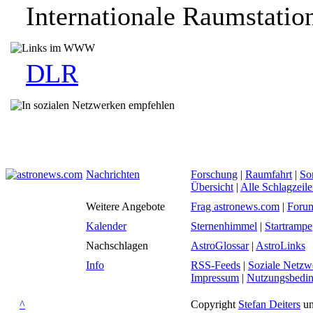
Internationale Raumstatio
DLR
Nachrichten
Forschung
|
Raumfahrt
|
So
Übersicht
|
Alle Schlagzeil
Weitere Angebote
Frag astronews.com
|
Foru
Kalender
Sternenhimmel
|
Startrampe
Nachschlagen
AstroGlossar
|
AstroLinks
Info
RSS-Feeds
|
Soziale Netzw
Impressum
|
Nutzungsbedi
^
Copyright
Stefan Deiters
un