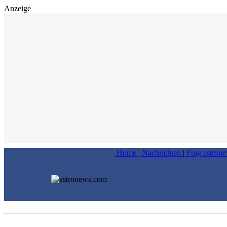
Anzeige
Home
|
Nachrichten
|
Frag astron