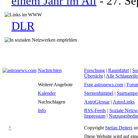
einem Jahr im All
- 27. S
DLR
Nachrichten
Forschung
|
Raumfahrt
|
So
Übersicht
|
Alle Schlagzeil
Weitere Angebote
Frag astronews.com
|
Foru
Kalender
Sternenhimmel
|
Startrampe
Nachschlagen
AstroGlossar
|
AstroLinks
Info
RSS-Feeds
|
Soziale Netzw
Impressum
|
Nutzungsbedi
^
Copyright
Stefan Deiters
un
Diese Website wird auf ein