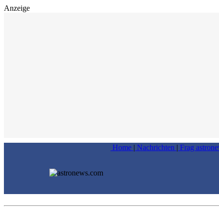
Anzeige
Home
|
Nachrichten
|
Frag astron