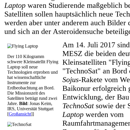
Laptop
waren Studierende maßgeblich bet
Satelliten sollen hauptsächlich neue Tech
werden aber unter anderem auch Bilder
und sich an der Asteroidensuche beteilig
Am 14. Juli 2017 sin
MESZ die beiden deu
Der 110 Kilogramm
Kleinsatelliten "Flyi
schwere Kleinsatellit Flying
Laptop soll neue
"TechnoSat" an Bord e
Technologien erproben und
hat wissenschaftliche
Sojus
-Rakete vom We
Instrumente zur
Baikonur erfolgreich g
Erdbeobachtung an Bord.
Die Missionszeit des
Entwicklung, der Bau 
Satelliten beträgt rund zwei
Jahre.
Bild
: Jonas Keim,
TechnoSat
sowie der 
IRS, Universität Stuttgart
Laptop
werden vom
[
Großansicht
]]
Raumfahrtmanagemen