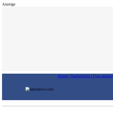
Anzeige
Home
|
Nachrichten
|
Frag astron