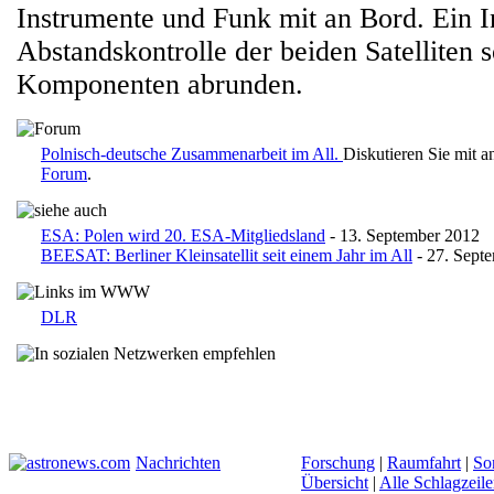
Instrumente und Funk mit an Bord. Ein I
Abstandskontrolle der beiden Satelliten s
Komponenten abrunden.
Polnisch-deutsche Zusammenarbeit im All.
Diskutieren Sie mit 
Forum
.
ESA: Polen wird 20. ESA-Mitgliedsland
- 13. September 2012
BEESAT: Berliner Kleinsatellit seit einem Jahr im All
- 27. Sept
DLR
Nachrichten
Forschung
|
Raumfahrt
|
So
Übersicht
|
Alle Schlagzeil