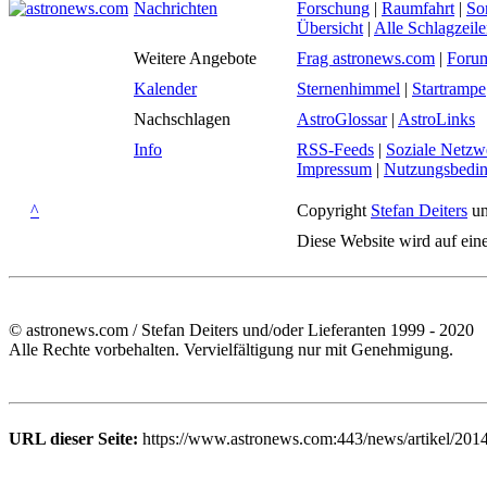
Nachrichten
Forschung
|
Raumfahrt
|
So
Übersicht
|
Alle Schlagzeil
Weitere Angebote
Frag astronews.com
|
Foru
Kalender
Sternenhimmel
|
Startrampe
Nachschlagen
AstroGlossar
|
AstroLinks
Info
RSS-Feeds
|
Soziale Netzw
Impressum
|
Nutzungsbedi
^
Copyright
Stefan Deiters
un
Diese Website wird auf ein
© astronews.com / Stefan Deiters und/oder Lieferanten 1999 - 2020
Alle Rechte vorbehalten. Vervielfältigung nur mit Genehmigung.
URL dieser Seite:
https://www.astronews.com:443/news/artikel/201