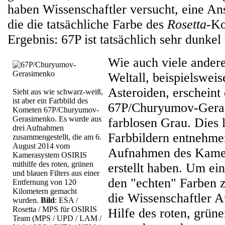
haben Wissenschaftler versucht, eine Ans
die die tatsächliche Farbe des
Rosetta
-Ko
Ergebnis: 67P ist tatsächlich sehr dunkel
Wie auch viele ander
Weltall, beispielsweis
Asteroiden, erscheint
Sieht aus wie schwarz-weiß,
ist aber ein Farbbild des
67P/Churyumov-Gera
Kometen 67P/Churyumov-
Gerasimenko. Es wurde aus
farblosen Grau. Dies l
drei Aufnahmen
Farbbildern entnehmen
zusammengestellt, die am 6.
August 2014 vom
Aufnahmen des Kame
Kamerasystem OSIRIS
mithilfe des roten, grünen
erstellt haben. Um ein
und blauen Filters aus einer
den "echten" Farben z
Entfernung von 120
Kilometern gemacht
die Wissenschaftler 
wurden.
Bild
: ESA /
Rosetta / MPS für OSIRIS
Hilfe des roten, grüne
Team (MPS / UPD / LAM /