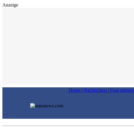
Anzeige
Home
|
Nachrichten
|
Frag astron