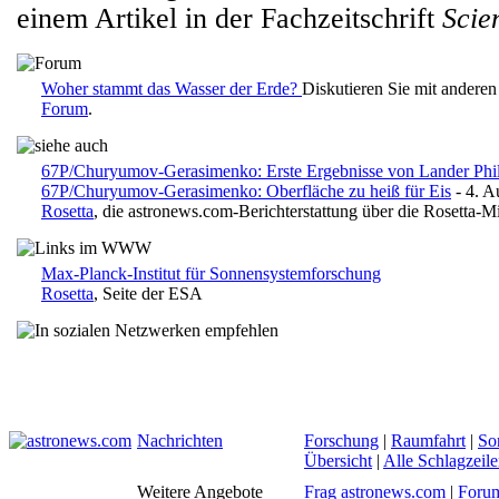
einem Artikel in der Fachzeitschrift
Scie
Woher stammt das Wasser der Erde?
Diskutieren Sie mit andere
Forum
.
67P/Churyumov-Gerasimenko: Erste Ergebnisse von Lander Phi
67P/Churyumov-Gerasimenko: Oberfläche zu heiß für Eis
- 4. A
Rosetta
, die astronews.com-Berichterstattung über die Rosetta-M
Max-Planck-Institut für Sonnensystemforschung
Rosetta
, Seite der ESA
Nachrichten
Forschung
|
Raumfahrt
|
So
Übersicht
|
Alle Schlagzeil
Weitere Angebote
Frag astronews.com
|
Foru