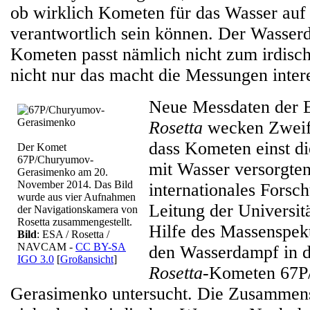
ob wirklich Kometen für das Wasser auf
verantwortlich sein können. Der Wasse
Kometen passt nämlich nicht zum irdisc
nicht nur das macht die Messungen inter
Neue Messdaten der 
Rosetta
wecken Zweife
dass Kometen einst d
Der Komet
67P/Churyumov-
mit Wasser versorgten
Gerasimenko am 20.
November 2014. Das Bild
internationales Forsc
wurde aus vier Aufnahmen
Leitung der Universit
der Navigationskamera von
Rosetta zusammengestellt.
Hilfe des Massenspe
Bild
: ESA / Rosetta /
NAVCAM -
CC BY-SA
den Wasserdampf in 
IGO 3.0
[
Großansicht
]
Rosetta
-Kometen 67P
Gerasimenko untersucht. Die Zusammens