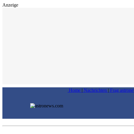
Anzeige
Home
|
Nachrichten
|
Frag astron