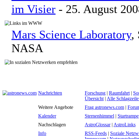
im Visier
- 25. August 200
Mars Science Laboratory
,
NASA
Nachrichten
Forschung
|
Raumfahrt
|
So
Übersicht
|
Alle Schlagzeil
Weitere Angebote
Frag astronews.com
|
Foru
Kalender
Sternenhimmel
|
Startrampe
Nachschlagen
AstroGlossar
|
AstroLinks
Info
RSS-Feeds
|
Soziale Netzw
Impressum
|
Nutzungsbedi