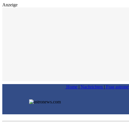
Anzeige
Home
|
Nachrichten
|
Frag astron