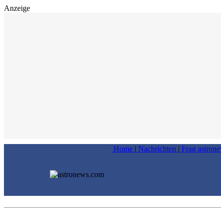
Anzeige
Home
|
Nachrichten
|
Frag astron