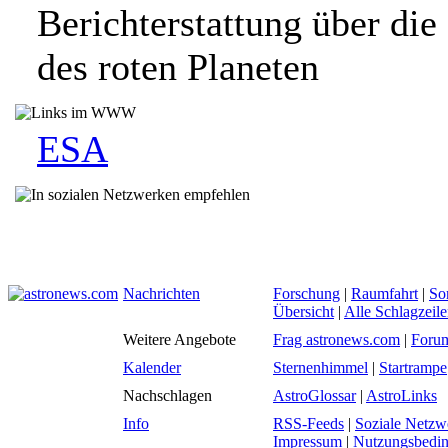
Berichterstattung über die
des roten Planeten
ESA
Nachrichten
Forschung
|
Raumfahrt
|
So
Übersicht
|
Alle Schlagzeil
Weitere Angebote
Frag astronews.com
|
Foru
Kalender
Sternenhimmel
|
Startrampe
Nachschlagen
AstroGlossar
|
AstroLinks
Info
RSS-Feeds
|
Soziale Netzw
Impressum
|
Nutzungsbedi