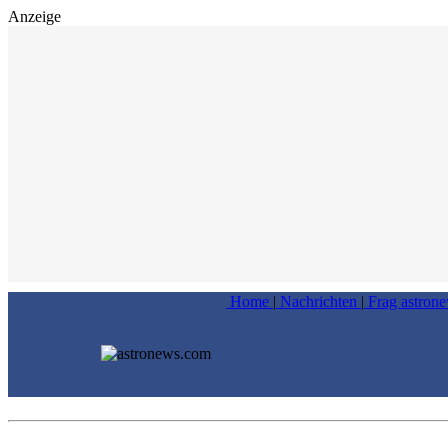
Anzeige
Home
|
Nachrichten
|
Frag astron