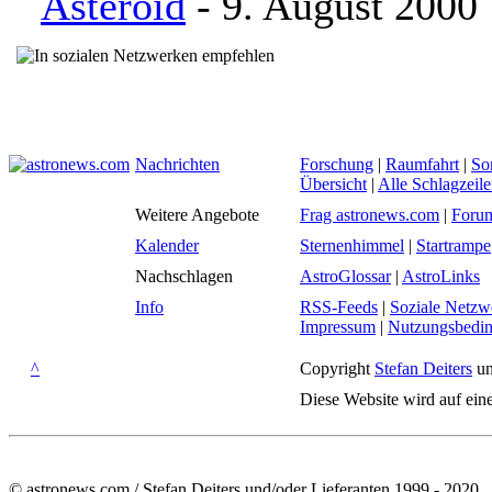
Asteroid
- 9. August 2000
Nachrichten
Forschung
|
Raumfahrt
|
So
Übersicht
|
Alle Schlagzeil
Weitere Angebote
Frag astronews.com
|
Foru
Kalender
Sternenhimmel
|
Startrampe
Nachschlagen
AstroGlossar
|
AstroLinks
Info
RSS-Feeds
|
Soziale Netzw
Impressum
|
Nutzungsbedi
^
Copyright
Stefan Deiters
un
Diese Website wird auf ein
© astronews.com / Stefan Deiters und/oder Lieferanten 1999 - 2020