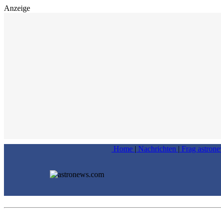
Anzeige
Home
|
Nachrichten
|
Frag astron