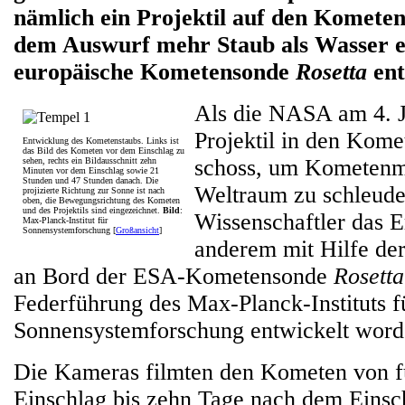
nämlich ein Projektil auf den Kometen
dem Auswurf mehr Staub als Wasser en
europäische Kometensonde
Rosetta
ent
Als die NASA am 4. J
Projektil in den Kom
Entwicklung des Kometenstaubs. Links ist
das Bild des Kometen vor dem Einschlag zu
schoss, um Kometenma
sehen, rechts ein Bildausschnitt zehn
Minuten vor dem Einschlag sowie 21
Stunden und 47 Stunden danach. Die
Weltraum zu schleuder
projizierte Richtung zur Sonne ist nach
oben, die Bewegungsrichtung des Kometen
und des Projektils sind eingezeichnet.
Bild
:
Wissenschaftler das E
Max-Planck-Institut für
Sonnensystemforschung [
Großansicht
]
anderem mit Hilfe d
an Bord der ESA-Kometensonde
Rosetta
Federführung des Max-Planck-Instituts f
Sonnensystemforschung entwickelt word
Die Kameras filmten den Kometen von f
Einschlag bis zehn Tage nach dem Einsc