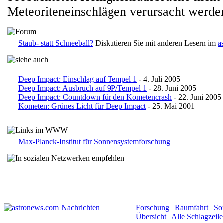
Meteoriteneinschlägen verursacht werde
Staub- statt Schneeball?
Diskutieren Sie mit anderen Lesern im
a
Deep Impact: Einschlag auf Tempel 1
- 4. Juli 2005
Deep Impact: Ausbruch auf 9P/Tempel 1
- 28. Juni 2005
Deep Impact: Countdown für den Kometencrash
- 22. Juni 2005
Kometen: Grünes Licht für Deep Impact
- 25. Mai 2001
Max-Planck-Institut für Sonnensystemforschung
Nachrichten
Forschung
|
Raumfahrt
|
So
Übersicht
|
Alle Schlagzeil