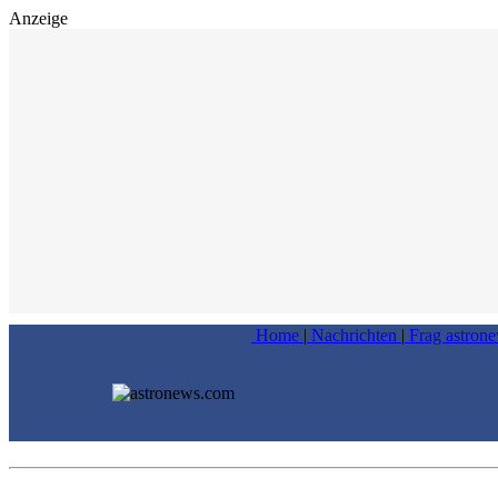
Anzeige
Home
|
Nachrichten
|
Frag astron