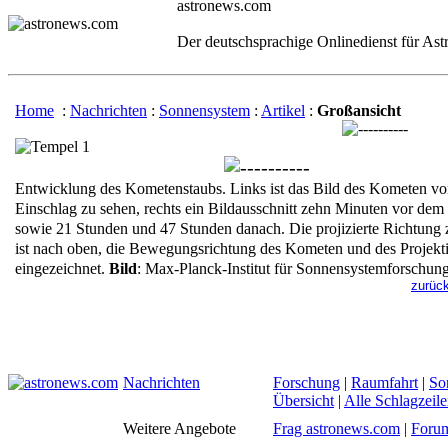
astronews.com
Der deutschsprachige Onlinedienst für As
Home
:
Nachrichten
:
Sonnensystem
:
Artikel
:
Großansicht
Entwicklung des Kometenstaubs. Links ist das Bild des Kometen v
Einschlag zu sehen, rechts ein Bildausschnitt zehn Minuten vor dem
sowie 21 Stunden und 47 Stunden danach. Die projizierte Richtung
ist nach oben, die Bewegungsrichtung des Kometen und des Projekti
eingezeichnet.
Bild
: Max-Planck-Institut für Sonnensystemforschun
zurück
Nachrichten
Forschung
|
Raumfahrt
|
So
Übersicht
|
Alle Schlagzeil
Weitere Angebote
Frag astronews.com
|
Foru