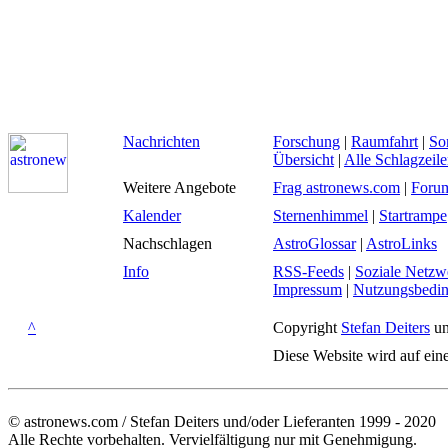
Nachrichten
Forschung
|
Raumfahrt
|
So
Übersicht
|
Alle Schlagzeil
Weitere Angebote
Frag astronews.com
|
Foru
Kalender
Sternenhimmel
|
Startrampe
Nachschlagen
AstroGlossar
|
AstroLinks
Info
RSS-Feeds
|
Soziale Netzw
Impressum
|
Nutzungsbedi
^
Copyright
Stefan Deiters
un
Diese Website wird auf ein
© astronews.com / Stefan Deiters und/oder Lieferanten 1999 - 2020
Alle Rechte vorbehalten. Vervielfältigung nur mit Genehmigung.