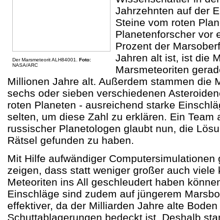
Jahrzehnten auf der E
Steine vom roten Plane
Planetenforscher vor 
Prozent der Marsoberf
Jahren alt ist, ist die 
Der Marsmeteorit ALH84001.
Foto:
NASA/ARC
Marsmeteoriten gerad
Millionen Jahre alt. Außerdem stammen die
sechs oder sieben verschiedenen Asteroide
roten Planeten - ausreichend starke Einschlä
selten, um diese Zahl zu erklären. Ein Team
russischer Planetologen glaubt nun, die Lös
Rätsel gefunden zu haben.
Mit Hilfe aufwändiger Computersimulationen 
zeigen, dass statt weniger großer auch viele 
Meteoriten ins All geschleudert haben können
Einschläge sind zudem auf jüngerem Marsbo
effektiver, da der Milliarden Jahre alte Bode
Schuttablagerungen bedeckt ist. Deshalb st