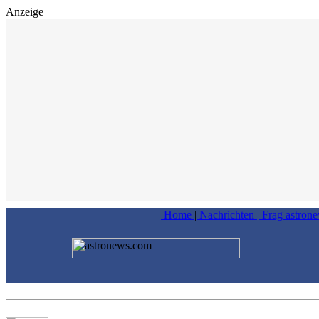
Anzeige
Home
|
Nachrichten
|
Frag astron