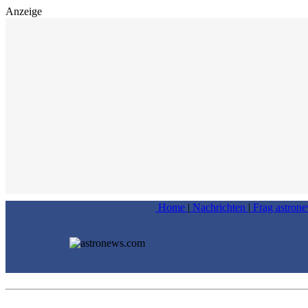
Anzeige
Home
|
Nachrichten
|
Frag astron