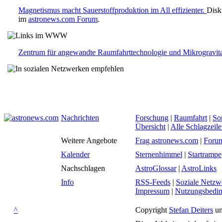
Magnetismus macht Sauerstoffproduktion im All effizienter.
Disk
im
astronews.com Forum
.
Zentrum für angewandte Raumfahrttechnologie und Mikrogravi
Nachrichten
Forschung
|
Raumfahrt
|
So
Übersicht
|
Alle Schlagzeil
Weitere Angebote
Frag astronews.com
|
Foru
Kalender
Sternenhimmel
|
Startrampe
Nachschlagen
AstroGlossar
|
AstroLinks
Info
RSS-Feeds
|
Soziale Netzw
Impressum
|
Nutzungsbedi
^
Copyright
Stefan Deiters
un