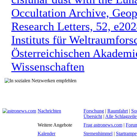
Occultation Archive, Geop
Research Letters, 52, e2
Instituts für Weltraumfors
Österreichischen Akademi
Wissenschaften
Nachrichten
Forschung
|
Raumfahrt
|
So
Übersicht
|
Alle Schlagzeil
Weitere Angebote
Frag astronews.com
|
Foru
Kalender
Sternenhimmel
|
Startrampe