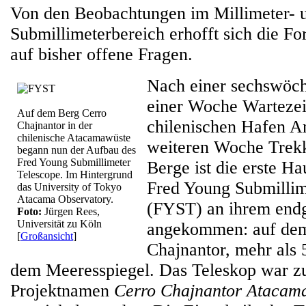
Von den Beobachtungen im Millimeter- 
Submillimeterbereich erhofft sich die F
auf bisher offene Fragen.
Nach einer sechswöch
einer Woche Wartezei
Auf dem Berg Cerro
chilenischen Hafen A
Chajnantor in der
chilenische Atacamawüste
weiteren Woche Trekk
begann nun der Aufbau des
Fred Young Submillimeter
Berge ist die erste H
Telescope. Im Hintergrund
Fred Young Submillim
das University of Tokyo
Atacama Observatory.
(FYST) an ihrem endg
Foto:
Jürgen Rees,
Universität zu Köln
angekommen: auf dem
[
Großansicht
]
Chajnantor, mehr als
dem Meeresspiegel. Das Teleskop war z
Projektnamen
Cerro Chajnantor Atacama