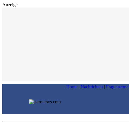
Anzeige
Home
|
Nachrichten
|
Frag astron