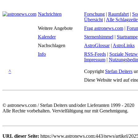
Nachrichten
Forschung
|
Raumfahrt
|
So
Übersicht
|
Alle Schlagzeil
Weitere Angebote
Frag astronews.com
|
Foru
Kalender
Sternenhimmel
|
Startrampe
Nachschlagen
AstroGlossar
|
AstroLinks
Info
RSS-Feeds
|
Soziale Netzw
Impressum
|
Nutzungsbedi
^
Copyright
Stefan Deiters
un
Diese Website wird auf ein
© astronews.com / Stefan Deiters und/oder Lieferanten 1999 - 2020
Alle Rechte vorbehalten. Vervielfältigung nur mit Genehmigung.
URL dieser Seite:
https://www.astronews.com:443/news/artikel/202