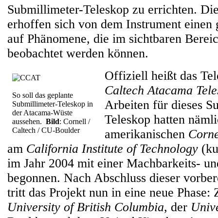
Submillimeter-Teleskop zu errichten. D
erhoffen sich von dem Instrument einen
auf Phänomene, die im sichtbaren Bereic
beobachtet werden können.
Offiziell heißt das T
Caltech Atacama Tele
So soll das geplante
Arbeiten für dieses S
Submillimeter-Teleskop in
der Atacama-Wüste
Teleskop hatten nämli
aussehen.
Bild
: Cornell /
Caltech / CU-Boulder
amerikanischen
Corne
am
California Institute of Technology
(k
im Jahr 2004 mit einer Machbarkeits- u
begonnen. Nach Abschluss dieser vorber
tritt das Projekt nun in eine neue Phase
University of British Columbia
, der
Unive