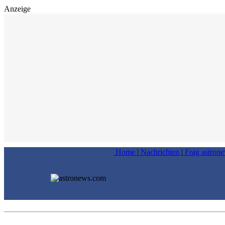
Anzeige
Home
|
Nachrichten
|
Frag astron