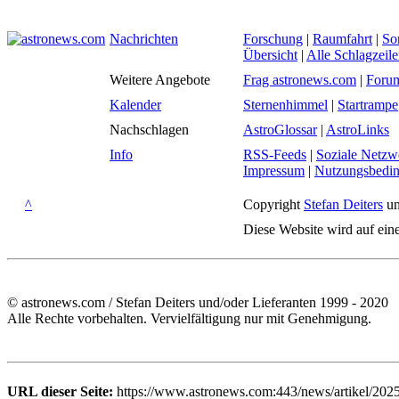
Nachrichten
Forschung
|
Raumfahrt
|
So
Übersicht
|
Alle Schlagzeil
Weitere Angebote
Frag astronews.com
|
Foru
Kalender
Sternenhimmel
|
Startrampe
Nachschlagen
AstroGlossar
|
AstroLinks
Info
RSS-Feeds
|
Soziale Netzw
Impressum
|
Nutzungsbedi
^
Copyright
Stefan Deiters
un
Diese Website wird auf ein
© astronews.com / Stefan Deiters und/oder Lieferanten 1999 - 2020
Alle Rechte vorbehalten. Vervielfältigung nur mit Genehmigung.
URL dieser Seite:
https://www.astronews.com:443/news/artikel/202