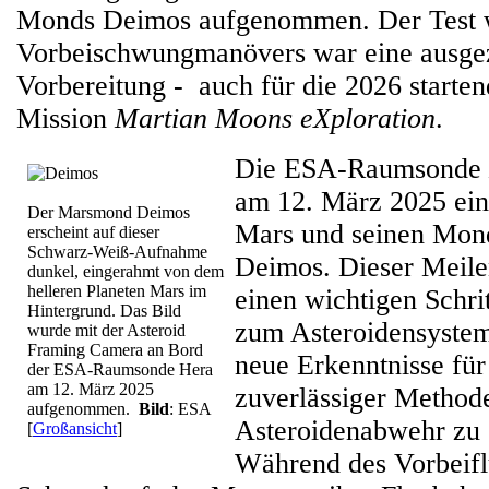
Monds Deimos aufgenommen. Der Test 
Vorbeischwungmanövers war eine ausge
Vorbereitung - auch für die 2026 start
Mission
Martian Moons eXploration
.
Die ESA-Raumsonde
am 12. März 2025 ein
Der Marsmond Deimos
Mars und seinen Mon
erscheint auf dieser
Schwarz-Weiß-Aufnahme
Deimos. Dieser Meile
dunkel, eingerahmt von dem
helleren Planeten Mars im
einen wichtigen Schr
Hintergrund. Das Bild
zum Asteroidensyste
wurde mit der Asteroid
Framing Camera an Bord
neue Erkenntnisse für
der ESA-Raumsonde Hera
am 12. März 2025
zuverlässiger Method
aufgenommen.
Bild
: ESA
Asteroidenabwehr zu 
[
Großansicht
]
Während des Vorbeifl