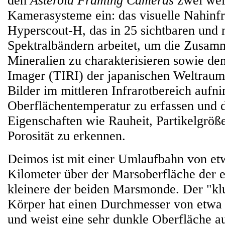
den
Asteroid Framing Cameras
zwei wei
Kamerasysteme ein: das visuelle Nahinf
Hyperscout-H, das in 25 sichtbaren und 
Spektralbändern arbeitet, um die Zusam
Mineralien zu charakterisieren sowie de
Imager (TIRI) der japanischen Weltrau
Bilder im mittleren Infrarotbereich aufn
Oberflächentemperatur zu erfassen und d
Eigenschaften wie Rauheit, Partikelgröß
Porosität zu erkennen.
Deimos ist mit einer Umlaufbahn von et
Kilometer über der Marsoberfläche der e
kleinere der beiden Marsmonde. Der "k
Körper hat einen Durchmesser von etwa
und weist eine sehr dunkle Oberfläche a