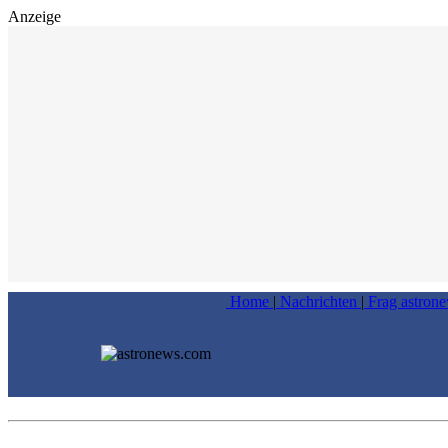
Anzeige
Home
|
Nachrichten
|
Frag astron