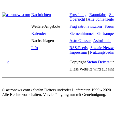
Nachrichten
Forschung
|
Raumfahrt
|
So
Übersicht
|
Alle Schlagzeil
Weitere Angebote
Frag astronews.com
|
Foru
Kalender
Sternenhimmel
|
Startrampe
Nachschlagen
AstroGlossar
|
AstroLinks
Info
RSS-Feeds
|
Soziale Netzw
Impressum
|
Nutzungsbedi
^
Copyright
Stefan Deiters
un
Diese Website wird auf ein
© astronews.com / Stefan Deiters und/oder Lieferanten 1999 - 2020
Alle Rechte vorbehalten. Vervielfältigung nur mit Genehmigung.