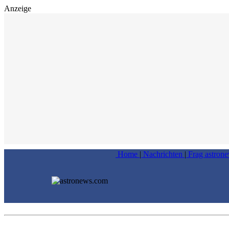
Anzeige
Home
|
Nachrichten
|
Frag astron