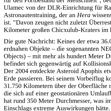
für den Fortbestand der Menschheit", be
Ulamec von der DLR-Einrichtung für Ra
Astronautentraining, der an
Hera
wissens
ist. "Davon zeugen nicht zuletzt Überrest
Kilometer großen Chicxulub-Kraters im 
Die gute Nachricht: Keines der etwa 36.
erdnahen Objekte – die sogenannten NE
Objects) – mit mehr als hundert Meter 
befindet sich gegenwärtig auf Kollisions
Der 2004 entdeckte Asteroid Apophis et
Erde passieren. Bei seinem Vorbeiflug k
31.750 Kilometern über der Oberfläche nä
die sich auf einer geostationären Umlau
hat rund 350 Meter Durchmesser, was im
Einschlags extreme Auswirkungen hätte.