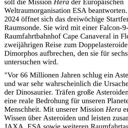
soll die Mission
Hera
der Europäischen
Weltraumorganisation ESA beantworten.
2024 öffnet sich das dreiwöchige Startfen
Raumsonde. Sie wird mit einer Falcon-
Raumfahrtbahnhof Cape Canaveral in Flo
zweijährigen Reise zum Doppelasteroid
Dimorphos aufbrechen, den sie für sech
untersuchen wird.
"Vor 66 Millionen Jahren schlug ein Ast
und war sehr wahrscheinlich die Ursache
der Dinosaurier. Träfen große Asteroide
eine reale Bedrohung für unseren Planet
Menschheit. Mit unserer Mission
Hera
er
Wissen über Asteroiden und leisten zu
JAXA, ESA sowie weiteren Raumfahrtag