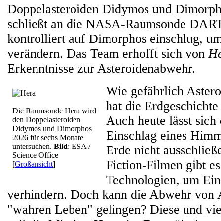
Doppelasteroiden Didymos und Dimorph
schließt an die NASA-Raumsonde DART 
kontrolliert auf Dimorphos einschlug, u
verändern. Das Team erhofft sich von
H
Erkenntnisse zur Asteroidenabwehr.
Wie gefährlich Astero
hat die Erdgeschichte
Die Raumsonde Hera wird
Auch heute lässt sich
den Doppelasteroiden
Didymos und Dimorphos
Einschlag eines Himm
2026 für sechs Monate
untersuchen.
Bild
: ESA /
Erde nicht ausschließ
Science Office
Fiction-Filmen gibt es
[
Großansicht
]
Technologien, um Ein
verhindern. Doch kann die Abwehr von 
"wahren Leben" gelingen? Diese und vie