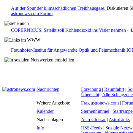
Auf der Spur der klimaschädlichen Treibhausgase.
Diskutieren S
astronews.com Forum
.
COPERNICUS: Satellit soll Kohlendioxid ins Visier nehmen
- 
Fraunhofer-Institut für Angewandte Optik und Feinmechanik IO
Nachrichten
Forschung
|
Raumfahrt
|
So
Übersicht
|
Alle Schlagzeil
Weitere Angebote
Frag astronews.com
|
Foru
Kalender
Sternenhimmel
|
Startrampe
Nachschlagen
AstroGlossar
|
AstroLinks
Info
RSS-Feeds
|
Soziale Netzw