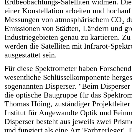
Erdbeobachtungs-Satelliten widmen. Die S
einer Konstellation arbeiten und hochauf
Messungen von atmosphärischem CO₂ du
Emissionen von Städten, Ländern und g
Industriegebieten genau zu kartieren. Z
werden die Satelliten mit Infrarot-Spekt
ausgestattet sein.
Für diese Spektrometer haben Forschend
wesentliche Schlüsselkomponente hergest
sogenannten Disperser. "Beim Disperser 
die optische Baugruppe für das Spektrome
Thomas Höing, zuständiger Projektleiter
Institut für Angewandte Optik und Fein
Disperser besteht aus jeweils zwei Pris
und fungiert als eine Art 'Farbzerleger'. 