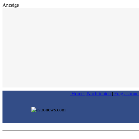
Anzeige
Home
|
Nachrichten
|
Frag astron