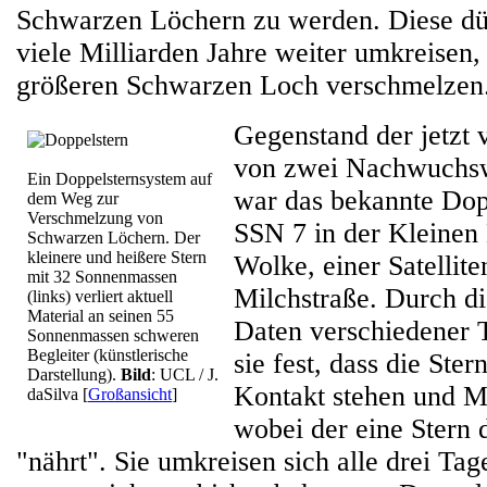
Schwarzen Löchern zu werden. Diese dür
viele Milliarden Jahre weiter umkreisen,
größeren Schwarzen Loch verschmelzen
Gegenstand der jetzt v
von zwei Nachwuchsw
Ein Doppelsternsystem auf
war das bekannte Dop
dem Weg zur
Verschmelzung von
SSN 7 in der Kleinen
Schwarzen Löchern. Der
kleinere und heißere Stern
Wolke, einer Satellite
mit 32 Sonnenmassen
Milchstraße. Durch d
(links) verliert aktuell
Material an seinen 55
Daten verschiedener T
Sonnenmassen schweren
Begleiter (künstlerische
sie fest, dass die Ste
Darstellung).
Bild
: UCL / J.
Kontakt stehen und Ma
daSilva
[
Großansicht
]
wobei der eine Stern 
"nährt". Sie umkreisen sich alle drei Tag