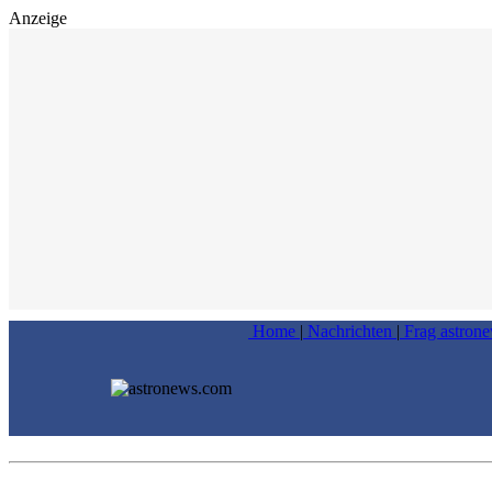
Anzeige
Home
|
Nachrichten
|
Frag astron