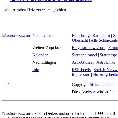
Nachrichten
Forschung
|
Raumfahrt
|
So
Übersicht
|
Alle Schlagzeil
Weitere Angebote
Frag astronews.com
|
Foru
Kalender
Sternenhimmel
|
Startrampe
Nachschlagen
AstroGlossar
|
AstroLinks
Info
RSS-Feeds
|
Soziale Netzw
Impressum
|
Nutzungsbedi
^
Copyright
Stefan Deiters
un
Diese Website wird auf ein
© astronews.com / Stefan Deiters und/oder Lieferanten 1999 - 2020