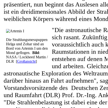
präsentiert, nun beginnt das Auslesen al
ist ein dreidimensionales Abbild der Str
weiblichen Körpers während eines Mond
"Die astronautische R
sich rasant. Zukünfti
Die Strahlungsmesspuppen
voraussichtlich auch 
Helga und Zohar sind an
Bord von Artemis I um den
Raumstationen in nied
Mond geflogen.
Bild
:
NASA / Lockheed Martin /
entstehen auf denen 
DLR
[
Großansicht
]
und arbeiten. Gleichze
astronautische Exploration des Weltra
darüber hinaus an Fahrt aufnehmen", sag
Vorstandsvorsitzende des Deutschen Zen
und Raumfahrt (DLR) Prof. Dr.-Ing. Ank
"Die Strahlenbelastung ist dabei eine der