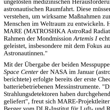
ungelösten medizinischen Herausforderu
astronautischen Raumfahrt. Diese müsse
verstehen, um wirksame Maßnahmen zu
Menschen im Weltraum zu entwickeln. Hi
MARE (MATROSHKA AstroRad Radiatio
Rahmen der Mondmission
Artemis I
echt
geleistet, insbesondere mit dem Fokus a
Astronautinnen."
Mit der Übergabe der beiden Messpupp
Space Center
der NASA im Januar (astr
berichtete) erfolgte bereits der erste Che
batteriebetriebenen Messinstrumente. "D
Strahlungsdetektoren haben durchgehend
geliefert", freut sich MARE-Projektleit
Berger vom DLR-Institut für Luft- und 