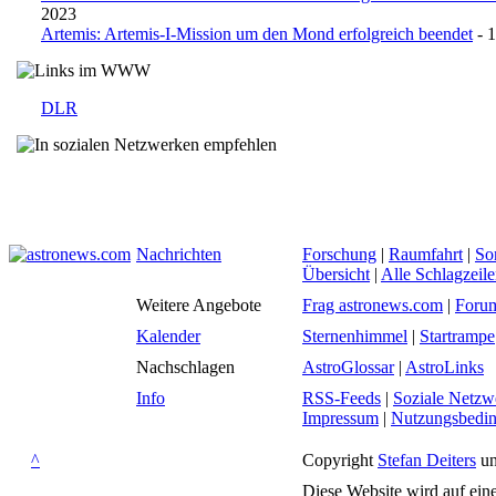
2023
Artemis: Artemis-I-Mission um den Mond erfolgreich beendet
- 
DLR
Nachrichten
Forschung
|
Raumfahrt
|
So
Übersicht
|
Alle Schlagzeil
Weitere Angebote
Frag astronews.com
|
Foru
Kalender
Sternenhimmel
|
Startrampe
Nachschlagen
AstroGlossar
|
AstroLinks
Info
RSS-Feeds
|
Soziale Netzw
Impressum
|
Nutzungsbedi
^
Copyright
Stefan Deiters
un
Diese Website wird auf ein