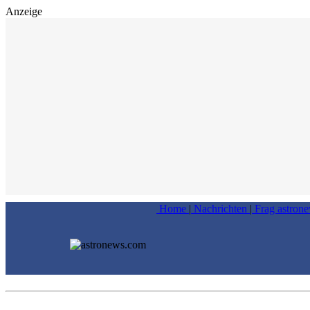
Anzeige
Home
|
Nachrichten
|
Frag astron