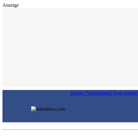
Anzeige
Home
|
Nachrichten
|
Frag astron