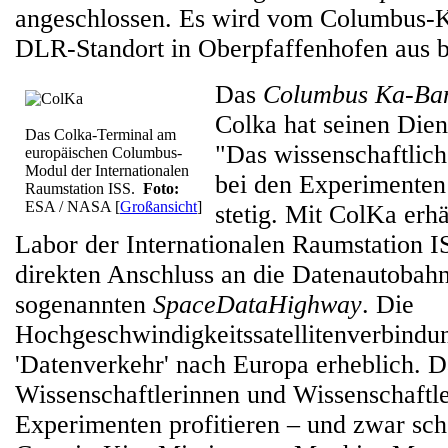
angeschlossen. Es wird vom Columbus-
DLR-Standort in Oberpfaffenhofen aus b
Das
Columbus Ka-Ban
Colka hat seinen Die
Das Colka-Terminal am
"Das wissenschaftli
europäischen Columbus-
Modul der Internationalen
bei den Experimenten
Raumstation ISS.
Foto:
ESA / NASA
[
Großansicht
]
stetig. Mit ColKa erh
Labor der Internationalen Raumstation I
direkten Anschluss an die Datenautobahn
sogenannten
SpaceDataHighway
. Die
Hochgeschwindigkeitssatellitenverbindu
'Datenverkehr' nach Europa erheblich. 
Wissenschaftlerinnen und Wissenschaftle
Experimenten profitieren – und zwar sc