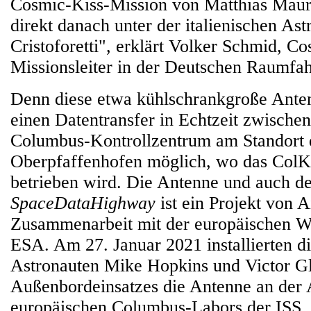
Cosmic-Kiss-Mission von Matthias Maur
direkt danach unter der italienischen As
Cristoforetti", erklärt Volker Schmid, C
Missionsleiter in der Deutschen Raumfa
Denn diese etwa kühlschrankgroße Ante
einen Datentransfer in Echtzeit zwische
Columbus-Kontrollzentrum am Standort
Oberpfaffenhofen möglich, wo das ColK
betrieben wird. Die Antenne und auch de
SpaceDataHighway
ist ein Projekt von A
Zusammenarbeit mit der europäischen W
ESA. Am 27. Januar 2021 installierten 
Astronauten Mike Hopkins und Victor G
Außenbordeinsatzes die Antenne an der 
europäischen Columbus-Labors der ISS. 