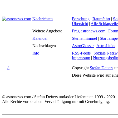
Nachrichten
Forschung
|
Raumfahrt
|
So
Übersicht
|
Alle Schlagzeil
Weitere Angebote
Frag astronews.com
|
Foru
Kalender
Sternenhimmel
|
Startrampe
Nachschlagen
AstroGlossar
|
AstroLinks
Info
RSS-Feeds
|
Soziale Netzw
Impressum
|
Nutzungsbedi
^
Copyright
Stefan Deiters
un
Diese Website wird auf ein
© astronews.com / Stefan Deiters und/oder Lieferanten 1999 - 2020
Alle Rechte vorbehalten. Vervielfältigung nur mit Genehmigung.