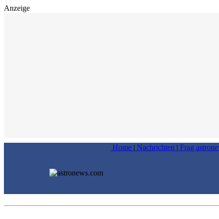
Anzeige
Home
|
Nachrichten
|
Frag astron