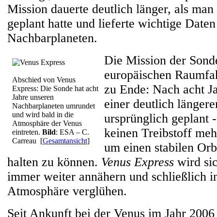
Mission dauerte deutlich länger, als man
geplant hatte und lieferte wichtige Date
Nachbarplaneten.
Die Mission der Son
europäischen Raumfah
Abschied von Venus
zu Ende: Nach acht J
Express: Die Sonde hat acht
Jahre unseren
einer deutlich länger
Nachbarplaneten umrundet
und wird bald in die
ursprünglich geplant 
Atmosphäre der Venus
keinen Treibstoff meh
eintreten.
Bild
: ESA – C.
Carreau
[
Gesamtansicht
]
um einen stabilen Orb
halten zu können.
Venus Express
wird si
immer weiter annähern und schließlich i
Atmosphäre verglühen.
Seit Ankunft bei der Venus im Jahr 2006