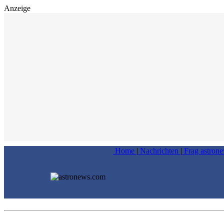
Anzeige
Home
|
Nachrichten
|
Frag astron