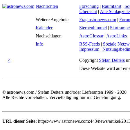
Nachrichten
Forschung
|
Raumfahrt
|
So
Übersicht
|
Alle Schlagzeil
Weitere Angebote
Frag astronews.com
|
Foru
Kalender
Sternenhimmel
|
Startrampe
Nachschlagen
AstroGlossar
|
AstroLinks
Info
RSS-Feeds
|
Soziale Netzw
Impressum
|
Nutzungsbedi
^
Copyright
Stefan Deiters
un
Diese Website wird auf ein
© astronews.com / Stefan Deiters und/oder Lieferanten 1999 - 2020
Alle Rechte vorbehalten. Vervielfältigung nur mit Genehmigung.
URL dieser Seite:
https://www.astronews.com:443/news/artikel/201