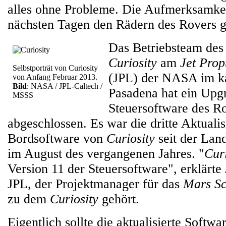
alles ohne Probleme. Die Aufmerksamkeit
nächsten Tagen den Rädern des Rovers g
Das Betriebsteam des
Curiosity
am
Jet Prop
Selbstporträt von Curiosity
(JPL) der NASA im ka
von Anfang Februar 2013.
Bild
: NASA / JPL-Caltech /
Pasadena hat ein Upg
MSSS
Steuersoftware des Ro
abgeschlossen. Es war die dritte Aktuali
Bordsoftware von
Curiosity
seit der Lan
im August des vergangenen Jahres. "
Curi
Version 11 der Steuersoftware", erklärt
JPL, der Projektmanager für das
Mars Sc
zu dem
Curiosity
gehört.
Eigentlich sollte die aktualisierte Softwa