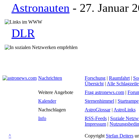
Astronauten
- 27. Januar 
DLR
Nachrichten
Forschung
|
Raumfahrt
|
So
Übersicht
|
Alle Schlagzeil
Weitere Angebote
Frag astronews.com
|
Foru
Kalender
Sternenhimmel
|
Startrampe
Nachschlagen
AstroGlossar
|
AstroLinks
Info
RSS-Feeds
|
Soziale Netzw
Impressum
|
Nutzungsbedi
^
Copyright
Stefan Deiters
un