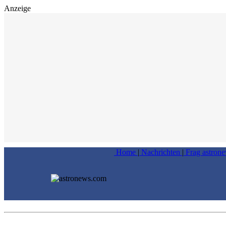
Anzeige
Home
|
Nachrichten
|
Frag astron