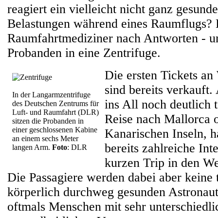
reagiert ein vielleicht nicht ganz gesund
Belastungen während eines Raumflugs?
Raumfahrtmediziner nach Antworten - un
Probanden in eine Zentrifuge.
Die ersten Tickets an
sind bereits verkauft
In der Langarmzentrifuge
ins All noch deutlich t
des Deutschen Zentrums für
Luft- und Raumfahrt (DLR)
Reise nach Mallorca o
sitzen die Probanden in
einer geschlossenen Kabine
Kanarischen Inseln, h
an einem sechs Meter
bereits zahlreiche Int
langen Arm.
Foto
:
DLR
kurzen Trip in den W
Die Passagiere werden dabei aber keine t
körperlich durchweg gesunden Astronaut
oftmals Menschen mit sehr unterschiedli