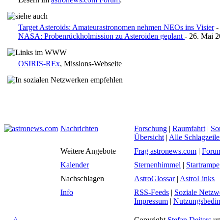
Target Asteroids: Amateurastronomen nehmen NEOs ins Visier
-
NASA: Probenrückholmission zu Asteroiden geplant
- 26. Mai 
OSIRIS-REx
, Missions-Webseite
Nachrichten
Forschung
|
Raumfahrt
|
So
Übersicht
|
Alle Schlagzeil
Weitere Angebote
Frag astronews.com
|
Foru
Kalender
Sternenhimmel
|
Startrampe
Nachschlagen
AstroGlossar
|
AstroLinks
Info
RSS-Feeds
|
Soziale Netzw
Impressum
|
Nutzungsbedi
^
Copyright
Stefan Deiters
un