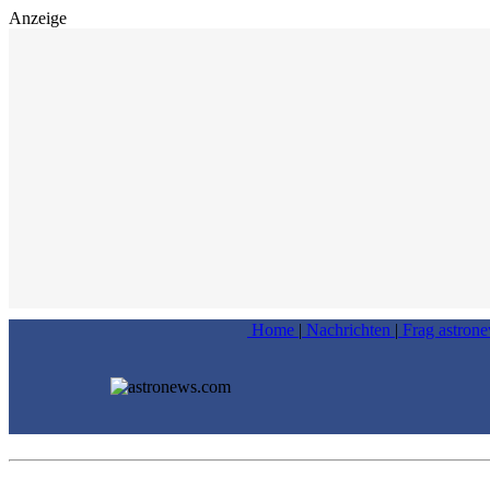
Anzeige
Home
|
Nachrichten
|
Frag astron