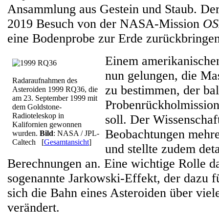
Ansammlung aus Gestein und Staub. Der 
2019 Besuch von der NASA-Mission
OS
eine Bodenprobe zur Erde zurückbringen 
Einem amerikanischen
nun gelungen, die Ma
Radaraufnahmen des
zu bestimmen, der bal
Asteroiden 1999 RQ36, die
am 23. September 1999 mit
Probenrückholmissio
dem Goldstone-
Radioteleskop in
soll. Der Wissenschaft
Kalifornien gewonnen
Beobachtungen mehre
wurden.
Bild
: NASA / JPL-
Caltech
[
Gesamtansicht
]
und stellte zudem deta
Berechnungen an. Eine wichtige Rolle da
sogenannte Jarkowski-Effekt, der dazu f
sich die Bahn eines Asteroiden über viele
verändert.