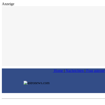
Anzeige
Home
|
Nachrichten
|
Frag astron