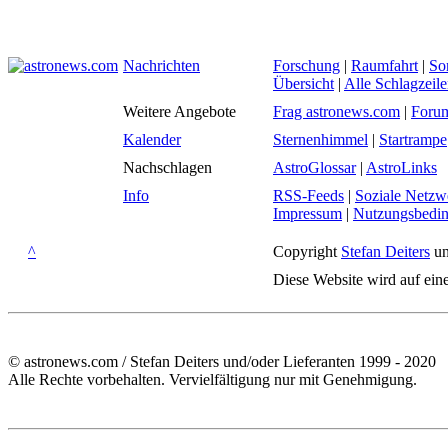
Nachrichten
Forschung
|
Raumfahrt
|
So
Übersicht
|
Alle Schlagzeil
Weitere Angebote
Frag astronews.com
|
Foru
Kalender
Sternenhimmel
|
Startrampe
Nachschlagen
AstroGlossar
|
AstroLinks
Info
RSS-Feeds
|
Soziale Netzw
Impressum
|
Nutzungsbedi
^
Copyright
Stefan Deiters
un
Diese Website wird auf ein
© astronews.com / Stefan Deiters und/oder Lieferanten 1999 - 2020
Alle Rechte vorbehalten. Vervielfältigung nur mit Genehmigung.