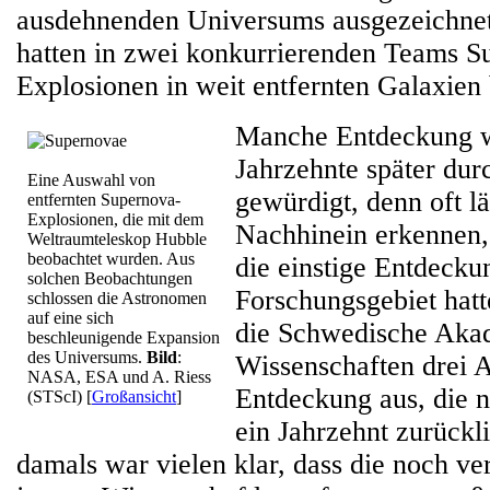
ausdehnenden Universums ausgezeichne
hatten in zwei konkurrierenden Teams S
Explosionen in weit entfernten Galaxien
Manche Entdeckung wi
Jahrzehnte später dur
Eine Auswahl von
gewürdigt, denn oft lä
entfernten Supernova-
Explosionen, die mit dem
Nachhinein erkennen
Weltraumteleskop Hubble
beobachtet wurden. Aus
die einstige Entdecku
solchen Beobachtungen
Forschungsgebiet hatt
schlossen die Astronomen
auf eine sich
die Schwedische Aka
beschleunigende Expansion
des Universums.
Bild
:
Wissenschaften drei 
NASA, ESA und A. Riess
Entdeckung aus, die n
(STScI)
[
Großansicht
]
ein Jahrzehnt zurückl
damals war vielen klar, dass die noch ve