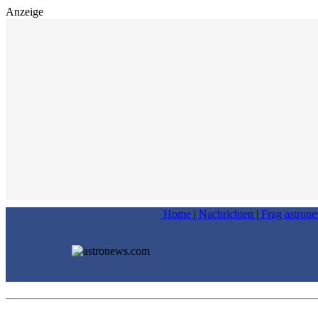
Anzeige
Home
|
Nachrichten
|
Frag astron