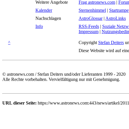
Weitere Angebote
Frag astronews.com
|
Foru
Kalender
Sternenhimmel
|
Startrampe
Nachschlagen
AstroGlossar
|
AstroLinks
Info
RSS-Feeds
|
Soziale Netzw
Impressum
|
Nutzungsbedi
^
Copyright
Stefan Deiters
un
Diese Website wird auf ein
© astronews.com / Stefan Deiters und/oder Lieferanten 1999 - 2020
Alle Rechte vorbehalten. Vervielfältigung nur mit Genehmigung.
URL dieser Seite:
https://www.astronews.com:443/news/artikel/201