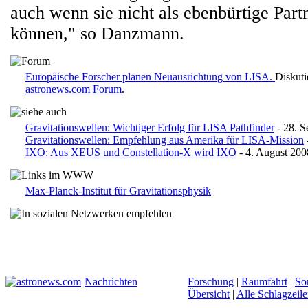
auch wenn sie nicht als ebenbürtige Part
können," so Danzmann.
Europäische Forscher planen Neuausrichtung von LISA.
Diskuti
astronews.com Forum
.
Gravitationswellen: Wichtiger Erfolg für LISA Pathfinder
- 28. S
Gravitationswellen: Empfehlung aus Amerika für LISA-Mission
IXO: Aus XEUS und Constellation-X wird IXO
- 4. August 200
Max-Planck-Institut für Gravitationsphysik
Nachrichten
Forschung
|
Raumfahrt
|
So
Übersicht
|
Alle Schlagzeil